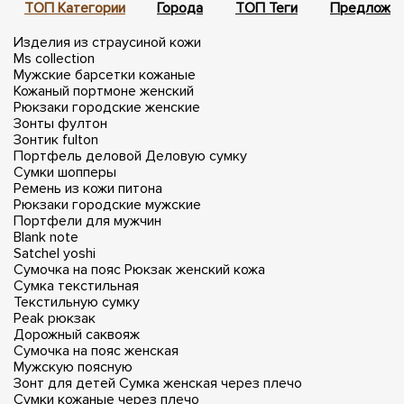
ТОП Категории
Города
ТОП Теги
Предложен
Изделия из страусиной кожи
Ms collection
Мужские барсетки кожаные
Кожаный портмоне женский
Рюкзаки городские женские
Зонты фултон
Зонтик fulton
Портфель деловой
Деловую сумку
Сумки шопперы
Ремень из кожи питона
Рюкзаки городские мужские
Портфели для мужчин
Blank note
Satchel yoshi
Сумочка на пояс
Рюкзак женский кожа
Сумка текстильная
Текстильную сумку
Peak рюкзак
Дорожный саквояж
Сумочка на пояс женская
Мужскую поясную
Зонт для детей
Сумка женская через плечо
Сумки кожаные через плечо