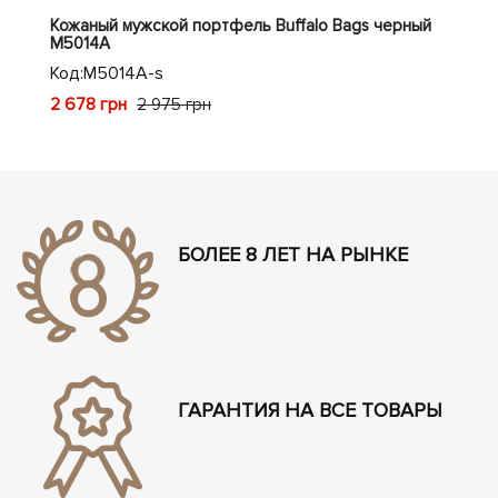
Кожаный мужской портфель Buffalo Bags черный
Кож
M5014A
ко
Код:
M5014A-s
Код
2 678 грн
2 3
2 975 грн
БОЛЕЕ 8 ЛЕТ НА РЫНКЕ
ГАРАНТИЯ НА ВСЕ ТОВАРЫ