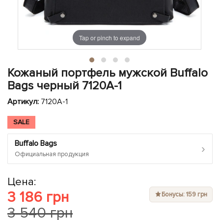
ЧЕХЛЫ ДЛЯ НОУТБУКОВ
Показать все
Показать все
Показать все
Tap or pinch to expand
Кожаный портфель мужской Buffalo
Bags черный 7120A-1
Артикул:
7120A-1
SALE
Buffalo Bags
›
Официальная продукция
Цена:
3 186 грн
Бонусы: 159 грн
3 540 грн