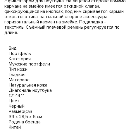
с фиксатором для ноутбука. На лицевой стороне помимо
кармана на змейке имеется откидной клапан,
фиксирующийся на кнопках, под ним скрывается карман
открытого типа, на тыльной стороне аксессуара -
горизонтальный карман на змейке. Подкладка -
текстиль. Съёмный плечевой ремень регулируется по
длине.
Вид
Портфель
Категория
Мужские портфели
Тип кожи
Гладкая
Материал
Натуральная кожа
Диагональ ноутбука
12"-14,1"
Цвет
Черный
Размер(см)
39 х 28,5 х 6 см
Родина бренда
Китай