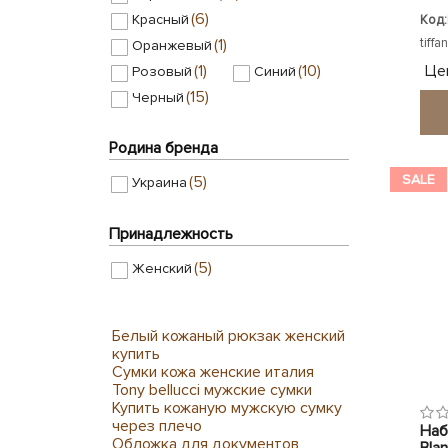
(6)
Красный
Код:
tiffa
(1)
Оранжевый
Це
(1)
(10)
Розовый
Синий
(15)
Черный
Родина бренда
SALE
(5)
Украина
Принадлежность
(5)
Женский
Белый кожаный рюкзак женский
купить
Сумки кожа женские италия
Tony bellucci мужские сумки
Купить кожаную мужскую сумку
через плечо
Наб
Обложка для документов
Bla