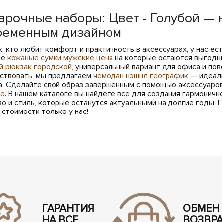
арочные наборы: Цвет - Голубой — 
ременным дизайном
х, кто любит комфорт и практичность в аксессуарах, у нас ес
ые
кожаные сумки мужские цена
на которые остаются выгодны
й рюкзак городской
, универсальный вариант для офиса и пов
ствовать, мы предлагаем
чемодан нэшнл географик
— идеаль
а. Сделайте свой образ завершённым с помощью аксессуаров
ые
. В нашем каталоге вы найдёте всё для создания гармонично
во и стиль, которые останутся актуальными на долгие годы.
 стоимости только у нас!
ГАРАНТИЯ
ОБМЕН
НА ВСЕ
ВОЗВР