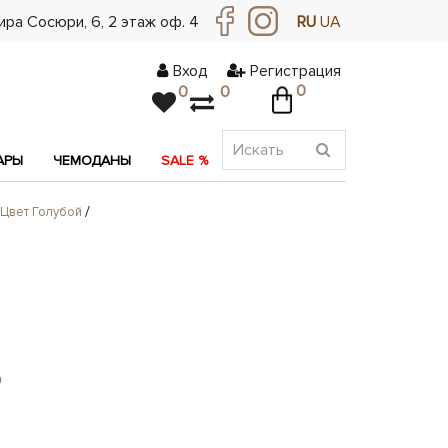
ра Сосюри, ​​6, 2 этаж оф. 4
RU
UA
Вход
Регистрация
0
0
0
АРЫ
ЧЕМОДАНЫ
SALE %
АКЦИЯ
Цвет Голубой
5