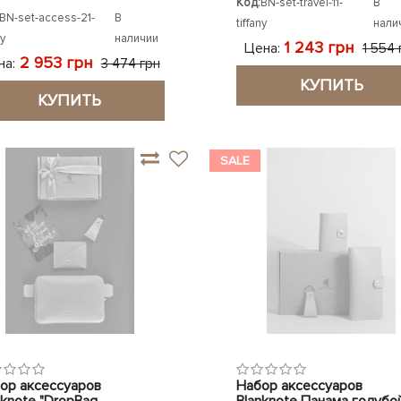
Код:
BN-set-travel-11-
В
BN-set-access-21-
В
tiffany
нали
ny
наличии
1 243 грн
Цена:
1 554 
2 953 грн
на:
3 474 грн
КУПИТЬ
КУПИТЬ
SALE
ор аксессуаров
Набор аксессуаров
nknote "DropBag
Blanknote Панама голубо