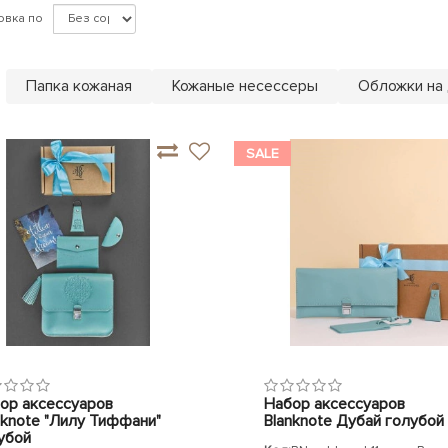
овка по
Папка кожаная
Кожаные несессеры
Обложки на
SALE
ор аксессуаров
Набор аксессуаров
nknote "Лилу Тиффани"
Blanknote Дубай голубой
убой