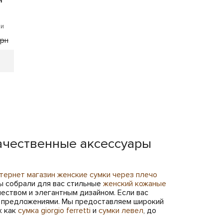
ии
грн
качественные аксессуары
тернет магазин женские сумки через плечо
ы собрали для вас стильные
женский кожаные
еством и элегантным дизайном. Если вас
и предложениями. Мы предоставляем широкий
х как
сумка giorgio ferretti
и
сумки левел
, до