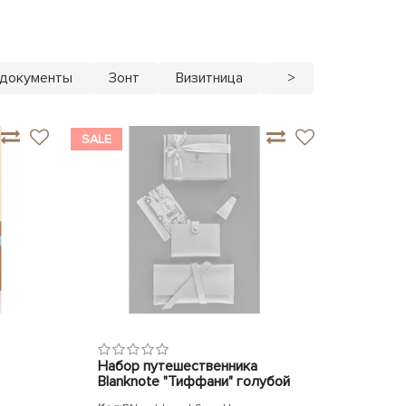
 документы
Зонт
Визитница
Тревел кейс
>
К
SALE
Набор путешественника
Blanknote "Тиффани" голубой