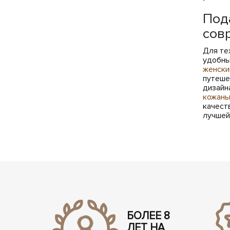
Под
сов
Для те
удобн
женски
путеше
дизайн
кожан
качест
лучшей
БОЛЕЕ 8
ЛЕТ НА