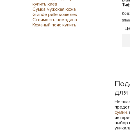
купить киев
Тиф
Сумка мужская кожа
Код:
Grande pelle кошелек
Стоимость чемодана
tiffa
Кожаный пояс купить
Це
Под
для
Не зна
предст
сумки
,
интере
выбор 
уникал