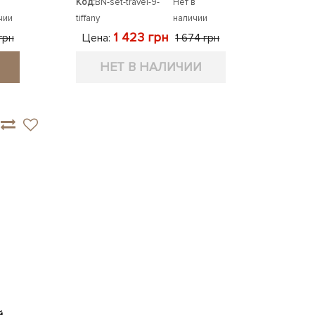
Код:
BN-set-travel-9-
Нет в
чии
tiffany
наличии
1 423 грн
Цена:
грн
1 674 грн
НЕТ В НАЛИЧИИ
й