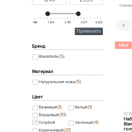
Сортир
498
1 424
2 351
3 277
4 203
<
Применить
SALE
Бренд
(5)
BlankNote
Материал
(5)
Натуральная кожа
Цвет
(1)
(1)
Бежевый
Белый
(10)
Бордовый
Наб
(4)
Голубой
Зеленый
Bla
гол
(21)
Коричневый