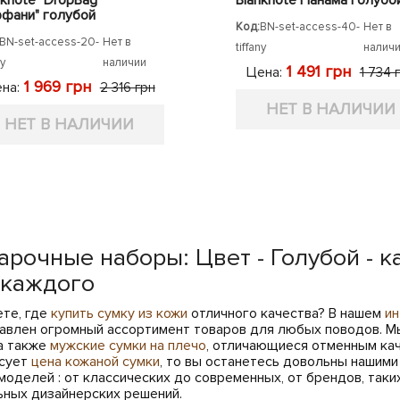
фани" голубой
Код:
BN-set-access-40-
Нет в
BN-set-access-20-
Нет в
tiffany
налич
ny
наличии
1 491 грн
Цена:
1 734 
1 969 грн
на:
2 316 грн
НЕТ В НАЛИЧИИ
НЕТ В НАЛИЧИИ
арочные наборы: Цвет - Голубой - 
 каждого
ете, где
купить сумку из кожи
отличного качества? В нашем
ин
авлен огромный ассортимент товаров для любых поводов. М
 а также
мужские сумки на плечо
, отличающиеся отменным кач
сует
цена кожаной сумки
, то вы останетесь довольны нашим
моделей : от классических до современных, от брендов, таки
ьных дизайнерских решений.