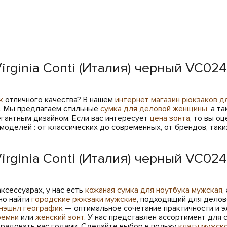
rginia Conti (Италия) черный VC024
к
отличного качества? В нашем
интернет магазин рюкзаков д
я. Мы предлагаем стильные
сумка для деловой женщины
, а т
егантным дизайном. Если вас интересует
цена зонта
, то вы о
оделей : от классических до современных, от брендов, таки
rginia Conti (Италия) черный VC02
ксессуарах, у нас есть
кожаная сумка для ноутбука мужская
,
но найти
городские рюкзаки мужские
, подходящий для делов
нэшнл географик
— оптимальное сочетание практичности и э
ремни
или
женский зонт
. У нас представлен ассортимент для 
 радовать вас годами. Сделайте выбор в пользу
клатч мужско