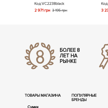
Код:
VC2238black
Код
2 971 грн
3 2
н
3 195 грн
БОЛЕЕ 8
ЛЕТ НА
РЫНКЕ
ТОВАРЫ МАГАЗИНА
ПОПУЛЯРНЫЕ
БРЕНДЫ
Сумки