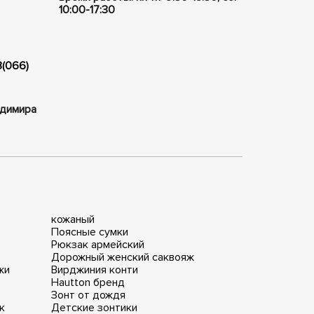
10:00-17:30
8(066)
ладимира
кожаный
Поясные сумки
Рюкзак армейский
Дорожный женский саквояж
жи
Вирджиния конти
Hautton бренд
Зонт от дождя
к
Детские зонтики