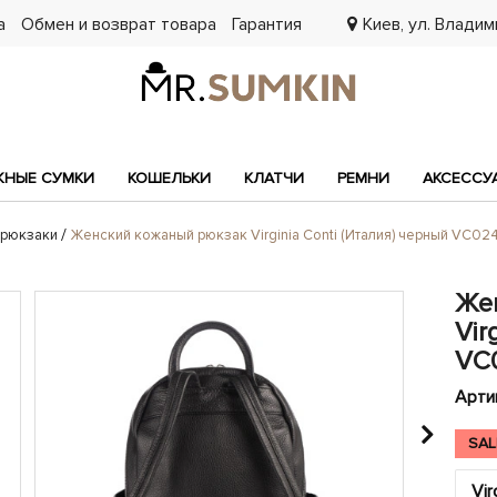
а
Обмен и возврат товара
Гарантия
Киев, ул. Владими
7
НЫЕ СУМКИ
КОШЕЛЬКИ
КЛАТЧИ
РЕМНИ
АКСЕССУ
 рюкзаки
Женский кожаный рюкзак Virginia Conti (Италия) черный VC02
Же
Vir
VC
Арти
SAL
Vir