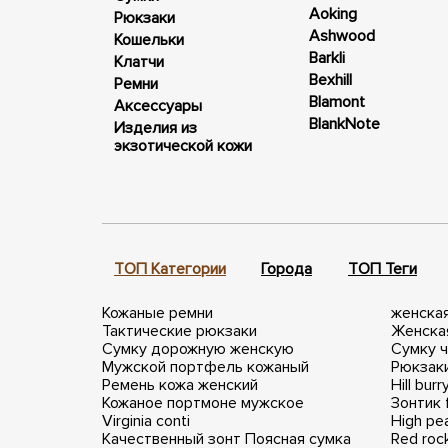
Aoking
Рюкзаки
Ashwood
Кошельки
Barkli
Клатчи
Bexhill
Ремни
Blamont
Аксессуары
BlankNote
Изделия из
экзотической кожи
ТОП Категории
Города
ТОП Теги
Кожаные ремни
женска
Тактические рюкзаки
Женска
Сумку дорожную женскую
Сумку 
Мужской портфель кожаный
Рюкзаки
Ремень кожа женский
Hill burr
Кожаное портмоне мужское
Зонтик 
Virginia conti
High pe
Качественный зонт
Поясная сумка
Red roc