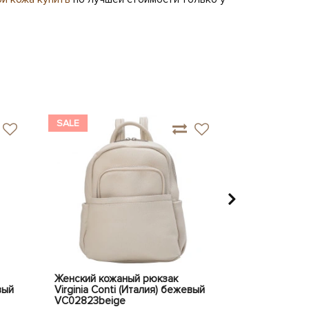
SALE
SALE
Женский кожаный рюкзак
Кожаный рюкз
вый
Virginia Conti (Италия) бежевый
(Италия) че
VC02823beige
Код:
VCm003