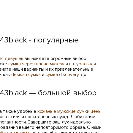
43black - популярные
ля девушек
вы найдете огромный выбор
акже
сумка через плечо мужская натуральная
цените наши варианты и их привлекательные
х как
desisan сумка
и
сумка discovery
, до
443black — большой выбор
 а также удобные
кожаные мужские сумки цены
ого стиля и повседневных нужд. Любителям
легантности. Завершите ваш лук идеально
создания вашего неповторимого образа. С нами
й кожа купить
по лучшей стоимости только у