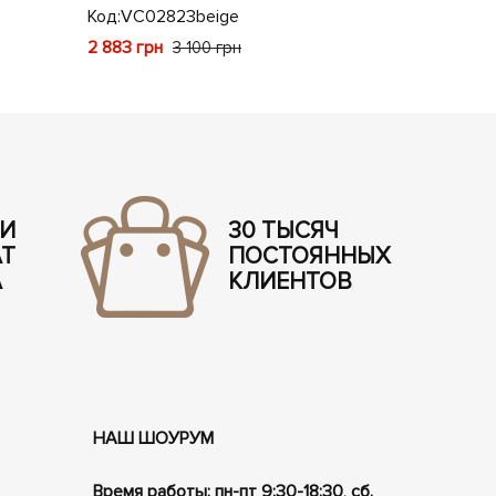
Код:
VC02823beige
5 245 грн
5
2 883 грн
3 100 грн
 И
30 ТЫСЯЧ
АТ
ПОСТОЯННЫХ
А
КЛИЕНТОВ
НАШ ШОУРУМ
Время работы: пн-пт 9:30-18:30, сб.