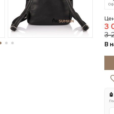
Офи
Цен
3 
3 
В 
🤖
По