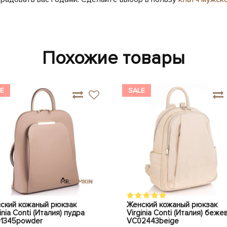
Похожие товары
E
SALE
ский кожаный рюкзак
Женский кожаный рюкзак
inia Conti (Италия) пудра
Virginia Conti (Италия) беже
1345powder
VC02443beige