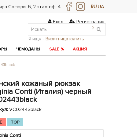
ра Сосюри, ​​6, 2 этаж оф. 4
RU
UA
Вход
Регистрация
0
0
0
Я ищу -
Визитница купить
АРЫ
ЧЕМОДАНЫ
SALE %
АКЦИЯ
443black
нский кожаный рюкзак
ginia Conti (Италия) черный
02443black
кул:
VC02443black
E
TOP
ginia Conti