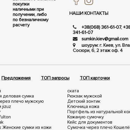
покупки
наличными при
НАШИ КОНТАКТЫ
получении, либо
по безналичному
расчету
+38(068) 361-61-07
,
+3
341-61-07
sumkin.kiev@gmail.com
шоурум: г. Киев, ул. В
Сосюри, ​​6, 2 этаж оф. 4
Предложения
ТОП запросы
ТОП карточки
я
ската
я деловая сумка
Рюкзак мужской
через плечо мужскую
Детский зонтик
 jizuz
Ключница кожа
y
Портфель из натуральной ко
fulton
Кожаную сумочку
ak
Кейс для документов
k
Женские сумки из кожи
Сумочка через плечо
Кошелё