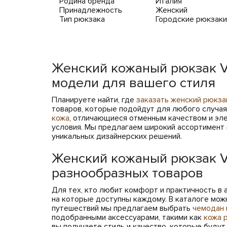
Родина бренда
Италия
Принадлежность
Женский
Тип рюкзака
Городские рюкзаки
Женский кожаный рюкзак Vi
модели для вашего стиля
Планируете найти, где
заказать женский рюкза
товаров, которые подойдут для любого случа
кожа
, отличающиеся отменным качеством и эл
условия. Мы предлагаем широкий ассортимент м
уникальных дизайнерских решений.
Женский кожаный рюкзак Vi
разнообразных товаров
Для тех, кто любит комфорт и практичность в а
на которые доступны каждому. В каталоге мож
путешествий мы предлагаем выбрать
чемодан 
подобранными аксессуарами, такими как
кожа 
вы получаете стиль и качество, которые будут