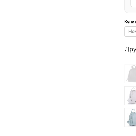
Купит
Дру