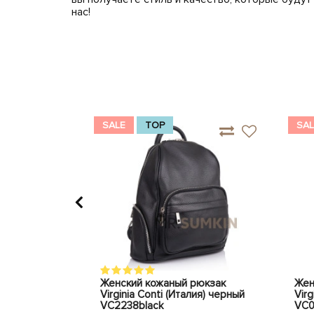
нас!
SALE
TOP
SAL
рюкзак
Женский кожаный рюкзак
Жен
лия) бежевый
Virginia Conti (Италия) черный
Virg
VC2238black
VC0