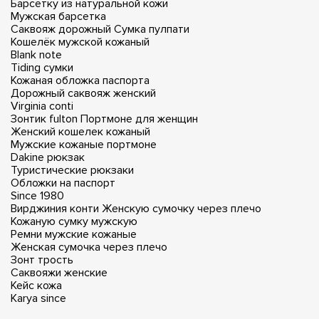
Барсетку из натуральной кожи
Мужская барсетка
Саквояж дорожный
Сумка пулпати
Кошелёк мужской кожаный
Blank note
Tiding сумки
Кожаная обложка паспорта
Дорожный саквояж женский
Virginia conti
Зонтик fulton
Портмоне для женщин
Женский кошелек кожаный
Мужские кожаные портмоне
Dakine рюкзак
Туристические рюкзаки
Обложки на паспорт
Since 1980
Вирджиния конти
Женскую сумочку через плечо
Кожаную сумку мужскую
Ремни мужские кожаные
Женская сумочка через плечо
Зонт трость
Саквояжи женские
Кейс кожа
Karya since