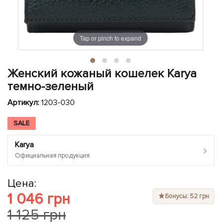
ЧЕХЛЫ ДЛЯ НОУТБУКОВ
Показать все
Показать все
Показать все
Tap or pinch to expand
Женский кожаный кошелек Karya
темно-зеленый
Артикул:
1203-030
SALE
Karya
›
Официальная продукция
Цена:
1 046 грн
Бонусы: 52 грн
1 125 грн