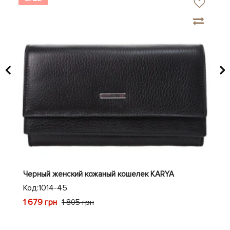
й
Черный женский кожаный кошелек KARYA
Жен
44
Код:
1014-45
Код
1 679 грн
1 805 грн
1 4