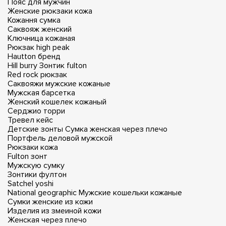
Пояс для мужчин
Женские рюкзаки кожа
Кожання сумка
Саквояж женский
Ключница кожаная
Рюкзак high peak
Hautton бренд
Hill burry
Зонтик fulton
Red rock рюкзак
Саквояжи мужские кожаные
Мужская барсетка
Женский кошелек кожаный
Серджио торри
Тревел кейс
Детские зонты
Сумка женская через плечо
Портфель деловой мужской
Рюкзаки кожа
Fulton зонт
Мужскую сумку
Зонтики фултон
Satchel yoshi
National geographic
Мужские кошельки кожаные
Сумки женские из кожи
Изделия из змеиной кожи
Женская через плечо