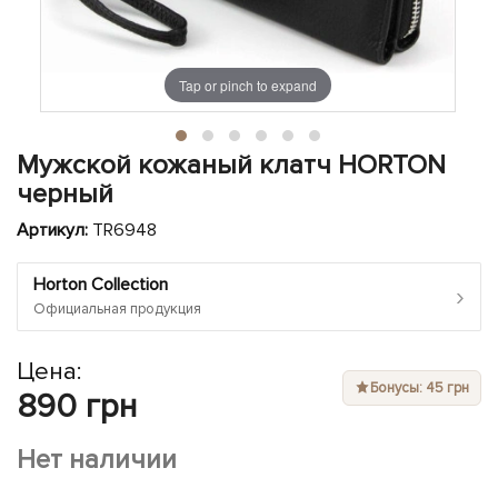
ЧЕХЛЫ ДЛЯ НОУТБУКОВ
Показать все
Показать все
Показать все
Tap or pinch to expand
Мужской кожаный клатч HORTON
черный
Артикул:
TR6948
Horton Collection
›
Официальная продукция
Цена:
Бонусы: 45 грн
890 грн
Нет наличии