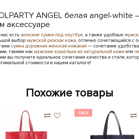
OLPARTY ANGEL белая angel-white —
м аксессуаре
 нас есть
женские сумки под ноутбук
, а также удобные
мужск
льшой выбор
мужской рюкзак кожа
, отлично сочетающийся с 
агаем
сумка дорожная женская кожаная
— сочетание удобства 
ми, такими как
мужские кошельки из натуральной кожи
или
ч
ами вы получите идеальное сочетание качества и стиля, кот
тимальной стоимости в нашем каталоге!
Похожие товары
SALE