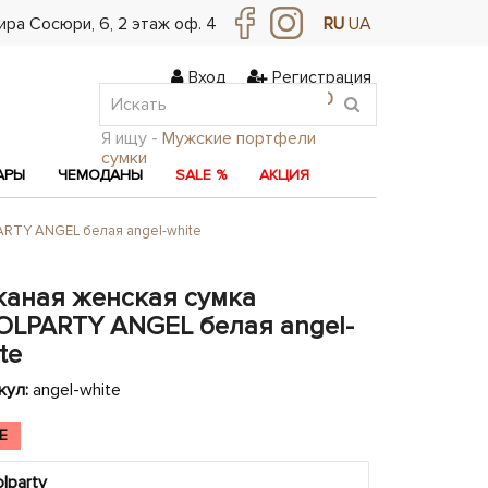
ра Сосюри, ​​6, 2 этаж оф. 4
RU
UA
Вход
Регистрация
0
0
0
Я ищу -
Мужские портфели
сумки
АРЫ
ЧЕМОДАНЫ
SALE %
АКЦИЯ
RTY ANGEL белая angel-white
жаная женская сумка
OLPARTY ANGEL белая angel-
te
кул:
angel-white
E
lparty