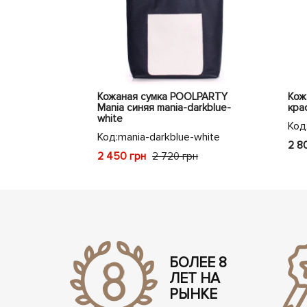
LPARTY City
Кожаная сумка POOLPARTY
Кож
y-croco-red
Mania синяя mania-darkblue-
крас
white
oco-red
Код
Код:
mania-darkblue-white
2 8
2 450 грн
2 720 грн
БОЛЕЕ 8
ЛЕТ НА
РЫНКЕ