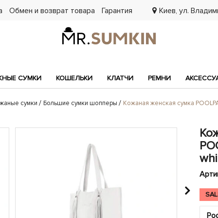
а
Обмен и возврат товара
Гарантия
Киев, ул. Владими
7
НЫЕ СУМКИ
КОШЕЛЬКИ
КЛАТЧИ
РЕМНИ
АКСЕССУ
жаные сумки
Большие сумки шопперы
Кожаная женская сумка POOLPA
Ко
PO
whi
Арти
SAL
Poo