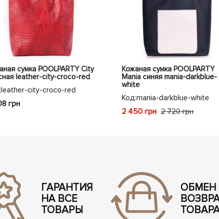
аная сумка POOLPARTY City
Кожаная сумка POOLPARTY
ная leather-city-croco-red
Mania синяя mania-darkblue-
white
:
leather-city-croco-red
Код:
mania-darkblue-white
08 грн
2 450 грн
2 720 грн
ГАРАНТИЯ
ОБМЕН
НА ВСЕ
ВОЗВР
ТОВАРЫ
ТОВАР