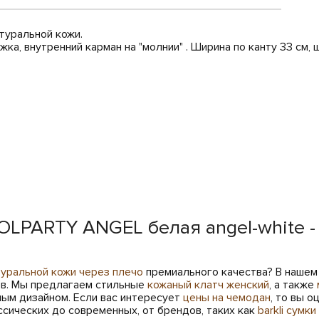
туральной кожи.
ка, внутренний карман на "молнии" . Ширина по канту 33 см, ш
OLPARTY ANGEL белая angel-white -
туральной кожи через плечо
премиального качества? В наше
ев. Мы предлагаем стильные
кожаный клатч женский
, а также
ым дизайном. Если вас интересует
цены на чемодан
, то вы 
ссических до современных, от брендов, таких как
barkli сумки