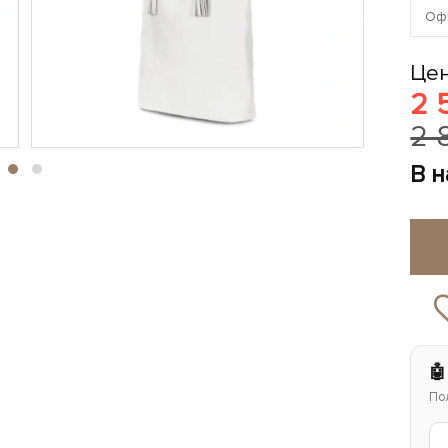
Офи
Цен
2 
2 
В 
🤖
По