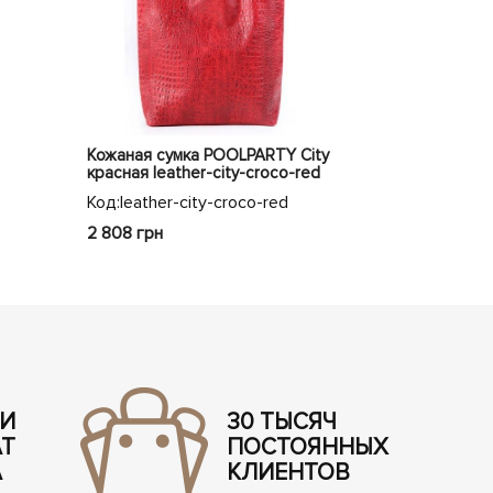
Кожаная сумка POOLPARTY City
Кожаная сум
красная leather-city-croco-red
Mania синяя 
white
Код:
leather-city-croco-red
Код:
mania-da
2 808 грн
2 450 грн
2
 И
30 ТЫСЯЧ
АТ
ПОСТОЯННЫХ
А
КЛИЕНТОВ