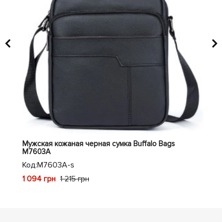
Мужская кожаная черная сумка Buffalo Bags
Муж
M7603A
M8
Код:
M7603A-s
Код
1 094 грн
1 9
1 215 грн