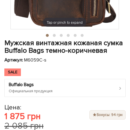
ЧЕХЛЫ ДЛЯ НОУТБУКОВ
Показать все
Показать все
Показать все
Tap or pinch to expand
Мужская винтажная кожаная сумка
Buffalo Bags темно-коричневая
Артикул:
M6059C-s
SALE
Buffalo Bags
›
Официальная продукция
Цена:
1 875 грн
Бонусы: 94 грн
2 085 грн