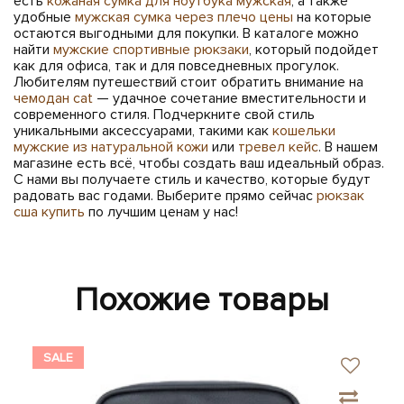
есть
кожаная сумка для ноутбука мужская
, а также
удобные
мужская сумка через плечо цены
на которые
остаются выгодными для покупки. В каталоге можно
найти
мужские спортивные рюкзаки
, который подойдет
как для офиса, так и для повседневных прогулок.
Любителям путешествий стоит обратить внимание на
чемодан cat
— удачное сочетание вместительности и
современного стиля. Подчеркните свой стиль
уникальными аксессуарами, такими как
кошельки
мужские из натуральной кожи
или
тревел кейс
. В нашем
магазине есть всё, чтобы создать ваш идеальный образ.
С нами вы получаете стиль и качество, которые будут
радовать вас годами. Выберите прямо сейчас
рюкзак
сша купить
по лучшим ценам у нас!
Похожие товары
SALE
SA