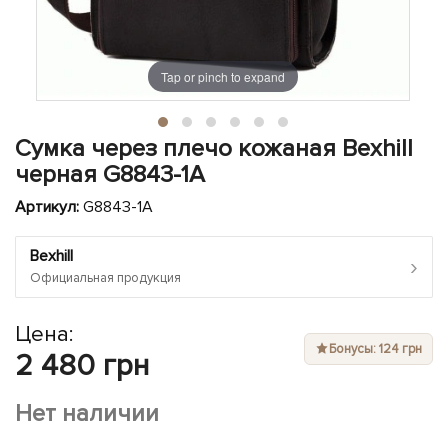
ЧЕХЛЫ ДЛЯ НОУТБУКОВ
Показать все
Показать все
Показать все
Tap or pinch to expand
Сумка через плечо кожаная Bexhill
черная G8843-1A
Артикул:
G8843-1A
Bexhill
›
Официальная продукция
Цена:
Бонусы: 124 грн
2 480 грн
Нет наличии