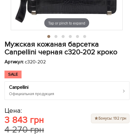
ЧЕХЛЫ ДЛЯ НОУТБУКОВ
Показать все
Показать все
Показать все
Tap or pinch to expand
Мужская кожаная барсетка
Canpellini черная c320-202 кроко
Артикул:
c320-202
SALE
Canpellini
›
Официальная продукция
Цена:
3 843 грн
Бонусы: 192 грн
4 270 грн