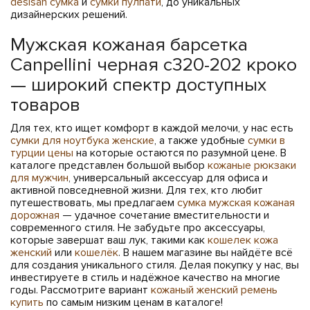
desisan сумка
и
сумки пулпати
, до уникальных
дизайнерских решений.
Мужская кожаная барсетка
Canpellini черная c320-202 кроко
— широкий спектр доступных
товаров
Для тех, кто ищет комфорт в каждой мелочи, у нас есть
сумки для ноутбука женские
, а также удобные
сумки в
турции цены
на которые остаются по разумной цене. В
каталоге представлен большой выбор
кожаные рюкзаки
для мужчин
, универсальный аксессуар для офиса и
активной повседневной жизни. Для тех, кто любит
путешествовать, мы предлагаем
сумка мужская кожаная
дорожная
— удачное сочетание вместительности и
современного стиля. Не забудьте про аксессуары,
которые завершат ваш лук, такими как
кошелек кожа
женский
или
кошелëк
. В нашем магазине вы найдёте всё
для создания уникального стиля. Делая покупку у нас, вы
инвестируете в стиль и надёжное качество на многие
годы. Рассмотрите вариант
кожаный женский ремень
купить
по самым низким ценам в каталоге!