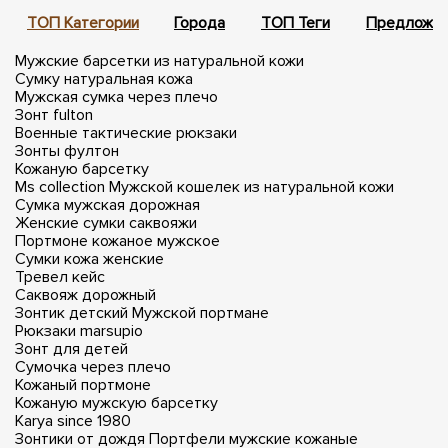
ТОП Категории
Города
ТОП Теги
Предложен
Мужские барсетки из натуральной кожи
Сумку натуральная кожа
Мужская сумка через плечо
Зонт fulton
Военные тактические рюкзаки
Зонты фултон
Кожаную барсетку
Ms collection
Мужской кошелек из натуральной кожи
Сумка мужская дорожная
Женские сумки саквояжи
Портмоне кожаное мужское
Сумки кожа женские
Тревел кейс
Саквояж дорожный
Зонтик детский
Мужской портмане
Рюкзаки marsupio
Зонт для детей
Сумочка через плечо
Кожаный портмоне
Кожаную мужскую барсетку
Karya since 1980
Зонтики от дождя
Портфели мужские кожаные