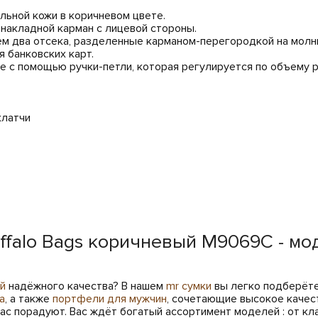
альной кожи в коричневом цвете.
 накладной карман с лицевой стороны.
ем два отсека, разделенные карманом-перегородкой на молни
 банковских карт.
тье с помощью ручки-петли, которая регулируется по объему р
клатчи
ffalo Bags коричневый M9069C - мо
ай
надёжного качества? В нашем
mr сумки
вы легко подберёте
а
, а также
портфели для мужчин
, сочетающие высокое качест
вас порадуют. Вас ждёт богатый ассортимент моделей : от кл