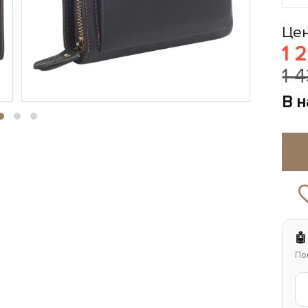
Цен
1 
1 
В 
🤖
По