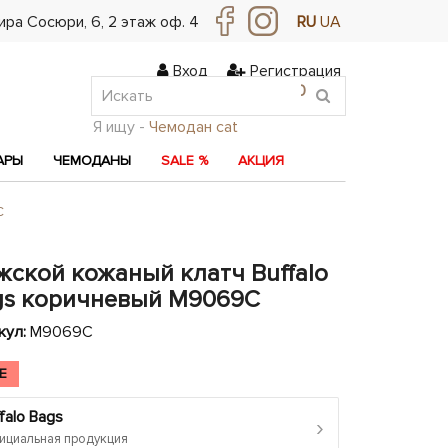
ра Сосюри, ​​6, 2 этаж оф. 4
RU
UA
Вход
Регистрация
0
0
0
Я ищу -
Чемодан cat
АРЫ
ЧЕМОДАНЫ
SALE %
АКЦИЯ
C
жской кожаный клатч Buffalo
gs коричневый M9069C
кул:
M9069C
E
falo Bags
›
циальная продукция