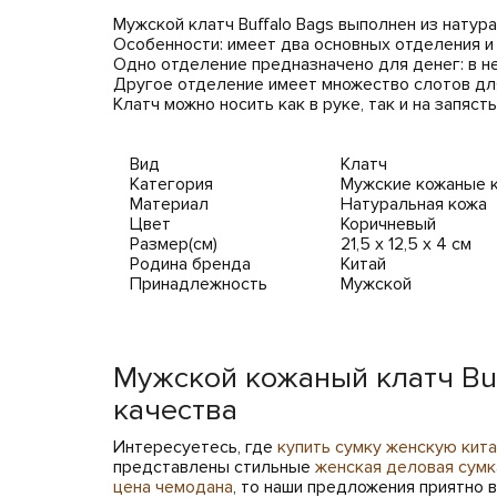
Мужской клатч Buffalo Bags выполнен из натур
Особенности: имеет два основных отделения и
Одно отделение предназначено для денег: в н
Другое отделение имеет множество слотов для
Клатч можно носить как в руке, так и на запяс
Вид
Клатч
Категория
Мужские кожаные 
Материал
Натуральная кожа
Цвет
Коричневый
Размер(см)
21,5 х 12,5 х 4 см
Родина бренда
Китай
Принадлежность
Мужской
Мужской кожаный клатч Bu
качества
Интересуетесь, где
купить сумку женскую кит
представлены стильные
женская деловая сумк
цена чемодана
, то наши предложения приятно 