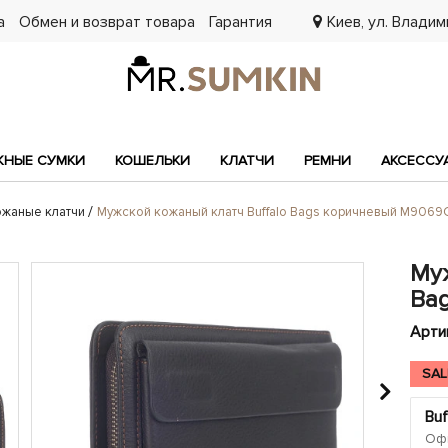
а
Обмен и возврат товара
Гарантия
Киев, ул. Владими
7
НЫЕ СУМКИ
КОШЕЛЬКИ
КЛАТЧИ
РЕМНИ
АКСЕССУ
ожаные клатчи
Мужской кожаный клатч Buffalo Bags коричневый M9069
Му
Ba
Арти
SAL
Buf
Офи