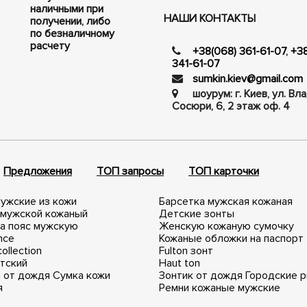
наличными при
НАШИ КОНТАКТЫ
получении, либо
по безналичному
расчету
+38(068) 361-61-07
,
+3
341-61-07
sumkin.kiev@gmail.com
шоурум: г. Киев, ул. В
Сосюри, ​​6, 2 этаж оф. 4
Предложения
ТОП запросы
ТОП карточки
ужские из кожи
Барсетка мужская кожаная
 мужской кожаный
Детские зонты
а пояс мужскую
Женскую кожаную сумочку
nce
Кожаные обложки на паспорт
ollection
Fulton зонт
тский
Haut ton
 от дождя
Сумка кожи
Зонтик от дождя
Городские 
я
Ремни кожаные мужские