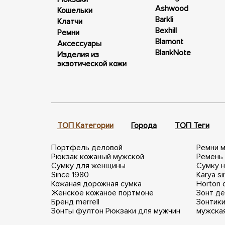
Ashwood
Кошельки
Barkli
Клатчи
Bexhill
Ремни
Blamont
Аксессуары
BlankNote
Изделия из
экзотической кожи
ТОП Категории
Города
ТОП Теги
Портфель деловой
Ремни м
Рюкзак кожаный мужской
Ремень
Сумку для женщины
Сумку н
Since 1980
Karya si
Кожаная дорожная сумка
Horton c
Женское кожаное портмоне
Зонт де
Бренд merrell
Зонтики
Зонты фултон
Рюкзаки для мужчин
мужска