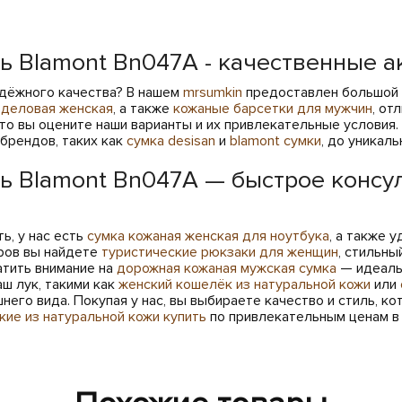
 Blamont Bn047A - качественные а
дёжного качества? В нашем
mrsumkin
предоставлен большой в
 деловая женская
, а также
кожаные барсетки для мужчин
, от
 то вы оцените наши варианты и их привлекательные услови
 брендов, таких как
сумка desisan
и
blamont сумки
, до уникал
 Blamont Bn047A — быстрое консу
ь, у нас есть
сумка кожаная женская для ноутбука
, а также 
ров вы найдете
туристические рюкзаки для женщин
, стильны
тить внимание на
дорожная кожаная мужская сумка
— идеальн
ш лук, такими как
женский кошелёк из натуральной кожи
или
его вида. Покупая у нас, вы выбираете качество и стиль, к
ие из натуральной кожи купить
по привлекательным ценам в 