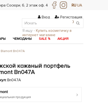
ра Сосюри, ​​6, 2 этаж оф. 4
RU
UA
Вход
Регистрация
0
0
0
Я ищу -
Купить косметичку в
интернет магазине
АРЫ
ЧЕМОДАНЫ
SALE %
АКЦИЯ
 Blamont Bn047A
жской кожаный портфель
amont Bn047A
кул:
Bn047A
amont
›
циальная продукция