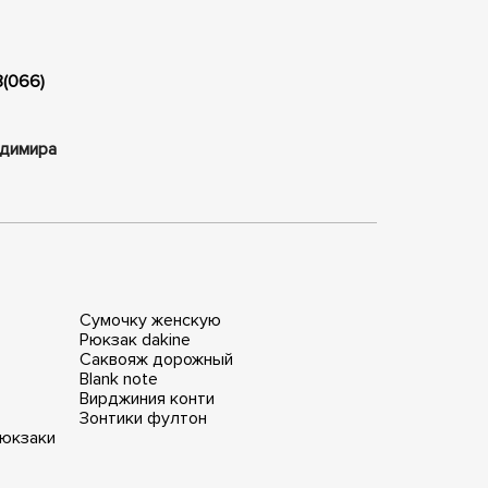
8(066)
ладимира
Сумочку женскую
Рюкзак dakine
Саквояж дорожный
Blank note
Вирджиния конти
Зонтики фултон
рюкзаки