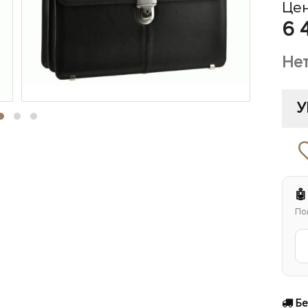
Цен
6 
Не
У
🤖
По
Бе