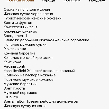
ТОП Категории
Города
ТОП Теги
Предложен
Сумка на пояс для мужчин
Женская сумка через плечо
Туристические женские рюкзаки
Зонтики фултон
Качественный зонт
Ключницу кожаную
Бренд merrell
Саквояж дорожный
Рюкзаки женские городские
Поясные мужские сумки
Рюкзак кожа
Кожаная барсетка
Кошелек женский крокодил
Кейс кожа
Virginia conti
Yoshi lichfield
Женский кошелек кожаный
Обложки на паспорт кожаные
Портмоне мужское кожаное
Мужские барсетки
Зонт трость
Мужской портмоне
Hill burry
Зонты fulton
Тревел кейс для документов
Женскую сумку из кожи