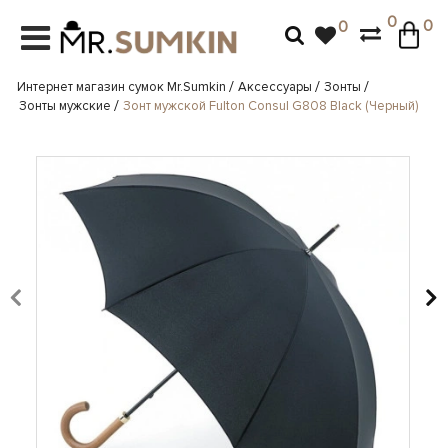
0
0
0
СУМКИ
ЖЕНСКИЕ КОЖАНЫЕ СУМКИ
МУЖСКИЕ КОЖАНЫЕ СУМКИ
РЮКЗАКИ
ЖЕНСКИЕ РЮКЗАКИ
МУЖСКИЕ РЮКЗАКИ
КОШЕЛЬКИ
КЛАТЧИ
РЕМНИ
АКСЕССУАРЫ
ЗОНТЫ
ПОДАРОЧНЫЕ НАБОРЫ
ЧЕМОДАНЫ
ЖЕНСКИЕ КОЖАНЫЕ СУМКИ
ЖЕНСКИЕ СУМКИ КРОСС-БОДИ
СУМКА СЛИНГ
ЖЕНСКИЕ РЮКЗАКИ
КОЖАНЫЕ РЮКЗАКИ
КОЖАНЫЕ РЮКЗАКИ
ЖЕНСКИЕ КОЖАНЫЕ КОШЕЛЬКИ
ЖЕНСКИЕ КОЖАНЫЕ КЛАТЧИ
ЖЕНСКИЕ КОЖАНЫЕ ПОЯСА
ВИЗИТНИЦЫ/КРЕДИТНИЦЫ
ЗОНТЫ ДЕТСКИЕ
ПОДАРОЧНЫЕ СЕРТИФИКАТЫ
Показать все
Интернет магазин сумок Mr.Sumkin
Аксессуары
Зонты
Зонты мужские
Зонт мужской Fulton Consul G808 Black (Черный)
СУМОЧКИ НА ПЛЕЧО
МУЖСКИЕ КОЖАНЫЕ СУМКИ
МУЖСКИЕ КОЖАНЫЕ ПОРТФЕЛИ
ГОРОДСКИЕ РЮКЗАКИ
МУЖСКИЕ РЮКЗАКИ
ГОРОДСКИЕ РЮКЗАКИ
МУЖСКИЕ КОЖАНЫЕ КОШЕЛЬКИ
МУЖСКИЕ КЛАТЧИ ЭКОКОЖА
МУЖСКИЕ КОЖАНЫЕ РЕМНИ
ЗОНТЫ
ЗОНТЫ ЖЕНСКИЕ
Показать все
ДЕЛОВЫЕ СУМКИ
СУМКИ ЧЕРЕЗ ПЛЕЧО
МУЖСКИЕ СУМКИ ЭКОКОЖА
ТУРИСТИЧЕСКИЕ РЮКЗАКИ
ТУРИСТИЧЕСКИЕ РЮКЗАКИ
ЗАЖИМЫ ДЛЯ ДЕНЕГ
МУЖСКИЕ КОЖАНЫЕ КЛАТЧИ
ЗОНТЫ МУЖСКИЕ
КЛЮЧНИЦЫ
Показать все
Показать все
СУМКИ С МЯГКИМИ КРАЯМИ
БАРСЕТКИ
СПОРТИВНЫЕ СУМКИ
ДОРОЖНЫЕ РЮКЗАКИ
ТАКТИЧЕСКИЕ РЮКЗАКИ
КОЖАНЫЕ ПАПКИ
Показать все
Показать все
Показать все
БОЛЬШИЕ СУМКИ ШОППЕРЫ
ДОРОЖНЫЕ СУМКИ
СУМКИ ТРЕНД 2026 ГОДА
СПОРТИВНЫЕ РЮКЗАКИ
КОСМЕТИЧКИ
Показать все
СУМКА БАГЕТ
СУМКИ ПОРТФЕЛИ
ДОРОЖНЫЕ РЮКЗАКИ
НЕСЕССЕРЫ
Показать все
ЖЕНСКИЕ СУМКИ НА ПОЯС БАНАНКИ
СУМКИ ДЛЯ НОУТБУКА
ОБЛОЖКИ ДЛЯ ДОКУМЕНТОВ
Показать все
СУМКИ ДЛЯ НОУТБУКА
МУЖСКИЕ СУМКИ НА ПОЯС БАНАНКИ
ПОДАРОЧНЫЕ НАБОРЫ
ДОРОЖНЫЕ СУМКИ
ХОЛЩОВЫЕ СУМКИ
ТРЕВЕЛ-КЕЙСЫ