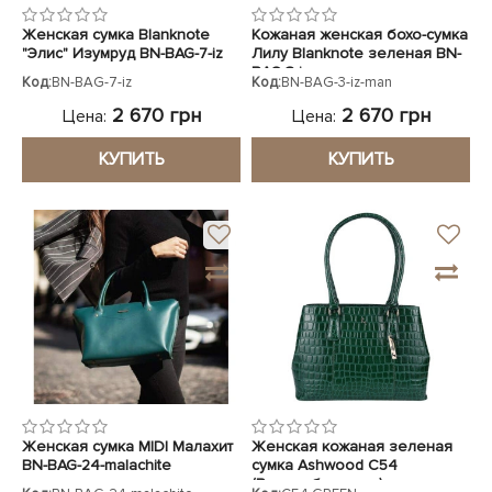
Женская сумка Blanknote
Кожаная женская бохо-сумка
"Элис" Изумруд BN-BAG-7-iz
Лилу Blanknote зеленая BN-
BAG-3-iz-man
Код:
BN-BAG-7-iz
Код:
BN-BAG-3-iz-man
2 670 грн
2 670 грн
Цена:
Цена:
КУПИТЬ
КУПИТЬ
Женская сумка MIDI Малахит
Женская кожаная зеленая
BN-BAG-24-malachite
сумка Ashwood C54
(Великобритания)