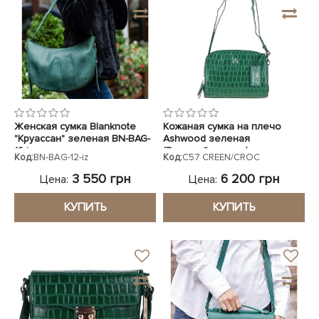
Женская сумка Blanknote
Кожаная сумка на плечо
"Круассан" зеленая BN-BAG-
Ashwood зеленая
12-iz
(Великобритания)
Код:
BN-BAG-12-iz
Код:
C57 CREEN/CROC
3 550 грн
6 200 грн
Цена:
Цена:
КУПИТЬ
КУПИТЬ