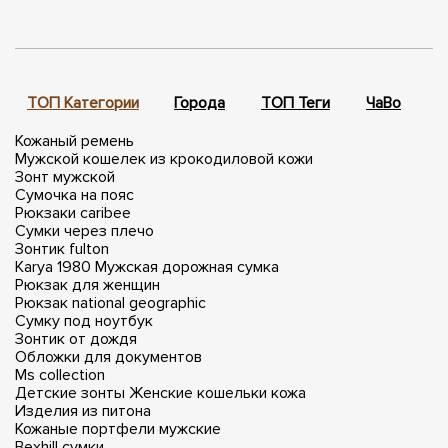
ТОП Категории
Города
ТОП Теги
ЧаВо
П
Кожаный ремень
Мужской кошелек из крокодиловой кожи
Зонт мужской
Сумочка на пояс
Рюкзаки caribee
Сумки через плечо
Зонтик fulton
Karya 1980
Мужская дорожная сумка
Рюкзак для женщин
Рюкзак national geographic
Сумку под ноутбук
Зонтик от дождя
Обложки для документов
Ms collection
Детские зонты
Женские кошельки кожа
Изделия из питона
Кожаные портфели мужские
Bexhill сумки