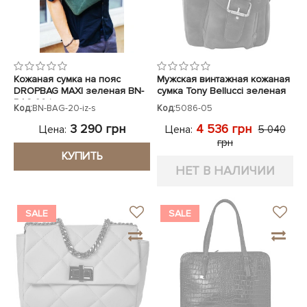
Кожаная сумка на пояс
Мужская винтажная кожаная
DROPBAG MAXI зеленая BN-
сумка Tony Bellucci зеленая
BAG-20-iz
Код:
BN-BAG-20-iz-s
Код:
5086-05
3 290 грн
4 536 грн
Цена:
Цена:
5 040
грн
КУПИТЬ
НЕТ В НАЛИЧИИ
SALE
SALE