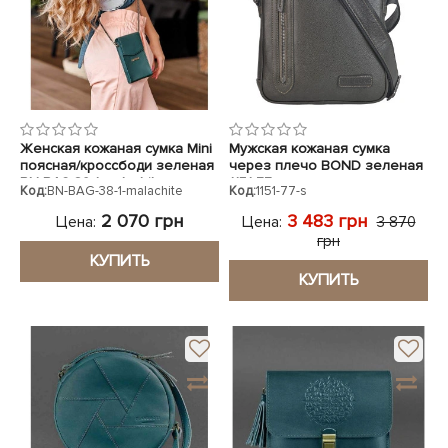
Женская кожаная сумка Mini
Мужская кожаная сумка
поясная/кроссбоди зеленая
через плечо BOND зеленая
BN-BAG-38-1-malachite
1151-77
Код:
BN-BAG-38-1-malachite
Код:
1151-77-s
2 070 грн
3 483 грн
Цена:
Цена:
3 870
грн
КУПИТЬ
КУПИТЬ