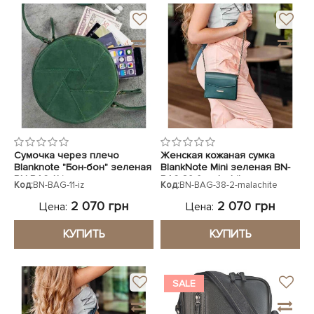
Сумочка через плечо
Женская кожаная сумка
Blanknote "Бон-бон" зеленая
BlankNote Mini зеленая BN-
BN-BAG-11-iz
BAG-38-2-malachite
Код:
BN-BAG-11-iz
Код:
BN-BAG-38-2-malachite
2 070 грн
2 070 грн
Цена:
Цена:
КУПИТЬ
КУПИТЬ
SALE