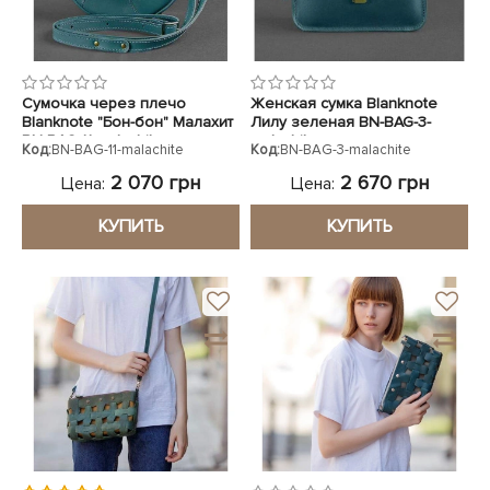
Сумочка через плечо
Женская сумка Blanknote
Blanknote "Бон-бон" Малахит
Лилу зеленая BN-BAG-3-
BN-BAG-11-malachite
malachite
Код:
BN-BAG-11-malachite
Код:
BN-BAG-3-malachite
2 070 грн
2 670 грн
Цена:
Цена:
КУПИТЬ
КУПИТЬ