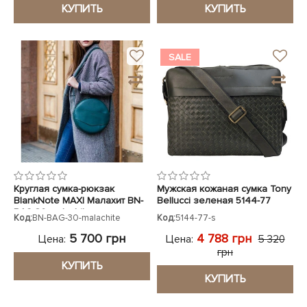
КУПИТЬ
КУПИТЬ
SALE
Круглая сумка-рюкзак
Мужская кожаная сумка Tony
BlankNote MAXI Малахит BN-
Bellucci зеленая 5144-77
BAG-30-malachite
Код:
BN-BAG-30-malachite
Код:
5144-77-s
5 700 грн
4 788 грн
Цена:
Цена:
5 320
грн
КУПИТЬ
КУПИТЬ