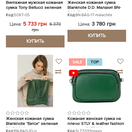
Винтажная мужская кожаная
Женская кожаная сумка
сумка Tony Bellucci зеленая
Blanknote D.D. Малахит BN-
BAG-17-malachite
Код:
5087-05
Код:
BN-BAG-17-malachite
5 733 грн
3 780 грн
Цена:
Цена:
6 370
грн
КУПИТЬ
КУПИТЬ
SALE
TOP
Женская кожаная сумка
Кожаная женская сумка на
Blanknote "Бэтси" зеленая
плечо STLY & leather fashion
BN-BAG-10-iz
зеленая SL77099green
Код:
BN-BAG-10-iz
Код:
SL77099green