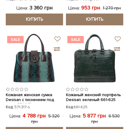
3 360 грн
953 грн
Цена:
Цена:
1 270 грн
КУПИТЬ
КУПИТЬ
SALE
SALE
Кожаная женская сумка
Кожаный женский портфель
Desisan с тиснением под
Desisan зеленый 661-625
змею 571-317
кроко
Код:
571-317-s
Код:
661-625
4 788 грн
5 877 грн
Цена:
Цена:
5 320
6 530
грн
грн