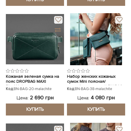
Кожаная зеленая сумка на
Набор женских кожаных
пояс DROPBAG MAXI
сумок Mini поясная/
BlankNote
кроссбоди зеленый BN-BAG-
Код:
BN-BAG-20-malachite
Код:
BN-BAG-38-malachite
38-malachite
2 690 грн
4 080 грн
Цена:
Цена:
КУПИТЬ
КУПИТЬ