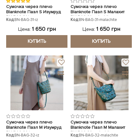
Сумочка через плечо
Сумочка через плечо
Blanknote Пазл S Изумруд
Blanknote Пазл S Малахит
BN-BAG-31-iz
BN-BAG-31-malachite
Код:
BN-BAG-31-iz
Код:
BN-BAG-31-malachite
1 650 грн
1 650 грн
Цена:
Цена:
КУПИТЬ
КУПИТЬ
Сумочка через плечо
Сумочка через плечо
Blanknote Пазл M Изумруд
Blanknote Пазл M Малахит
BN-BAG-32-iz
BN-BAG-32-malachite
Код:
BN-BAG-32-iz
Код:
BN-BAG-32-malachite