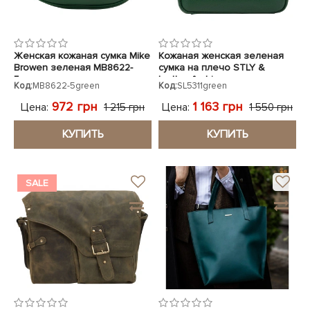
Женская кожаная сумка Mike
Кожаная женская зеленая
Browen зеленая MB8622-
сумка на плечо STLY &
5green
leather fashion
Код:
MB8622-5green
Код:
SL5311green
972 грн
1 163 грн
Цена:
Цена:
1 215 грн
1 550 грн
КУПИТЬ
КУПИТЬ
SALE