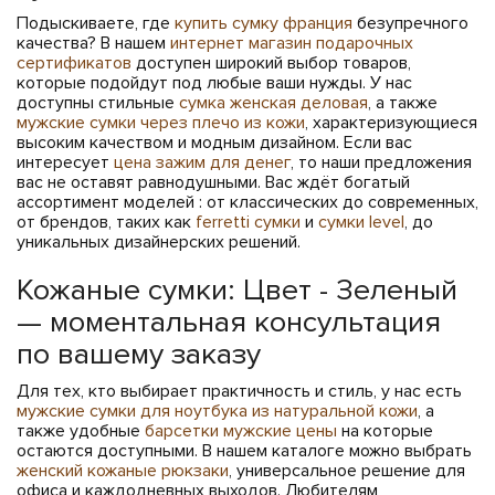
Подыскиваете, где
купить сумку франция
безупречного
качества? В нашем
интернет магазин подарочных
сертификатов
доступен широкий выбор товаров,
которые подойдут под любые ваши нужды. У нас
доступны стильные
сумка женская деловая
, а также
мужские сумки через плечо из кожи
, характеризующиеся
высоким качеством и модным дизайном. Если вас
интересует
цена зажим для денег
, то наши предложения
вас не оставят равнодушными. Вас ждёт богатый
ассортимент моделей : от классических до современных,
от брендов, таких как
ferretti сумки
и
сумки level
, до
уникальных дизайнерских решений.
Кожаные сумки: Цвет - Зеленый
— моментальная консультация
по вашему заказу
Для тех, кто выбирает практичность и стиль, у нас есть
мужские сумки для ноутбука из натуральной кожи
, а
также удобные
барсетки мужские цены
на которые
остаются доступными. В нашем каталоге можно выбрать
женский кожаные рюкзаки
, универсальное решение для
офиса и каждодневных выходов. Любителям