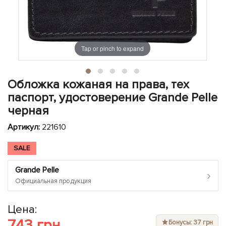
ЧЕХЛЫ ДЛЯ НОУТБУКОВ
Показать все
Показать все
Показать все
Tap or pinch to expand
Обложка кожаная на права, тех
паспорт, удостоверение Grande Pelle
черная
Артикул:
221610
SALE
Grande Pelle
›
Официальная продукция
Цена:
743 грн
Бонусы: 37 грн