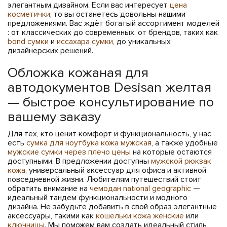
элегантным дизайном. Если вас интересует
цена
косметички
, то вы останетесь довольны нашими
предложениями. Вас ждёт богатый ассортимент моделей
: от классических до современных, от брендов, таких как
bond сумки
и
иссахара сумки
, до уникальных
дизайнерских решений.
Обложка кожаная для
автодокументов Desisan желтая
— быстрое консультирование по
вашему заказу
Для тех, кто ценит комфорт и функциональность, у нас
есть
сумка для ноутбука кожа мужская
, а также удобные
мужские сумки через плечо цены
на которые остаются
доступными. В предложении доступны
мужской рюкзак
кожа
, универсальный аксессуар для офиса и активной
повседневной жизни. Любителям путешествий стоит
обратить внимание на
чемодан national geographic
—
идеальный тандем функциональности и модного
дизайна. Не забудьте добавить в свой образ элегантные
аксессуары, такими как
кошельки кожа женские
или
ключницы
. Мы поможем вам создать идеальный стиль,