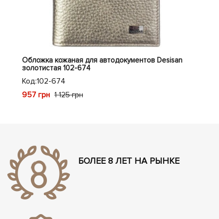
Обложка кожаная для автодокументов Desisan
Обл
золотистая 102-674
кор
Код:
102-674
Код
957 грн
944
1 125 грн
БОЛЕЕ 8 ЛЕТ НА РЫНКЕ