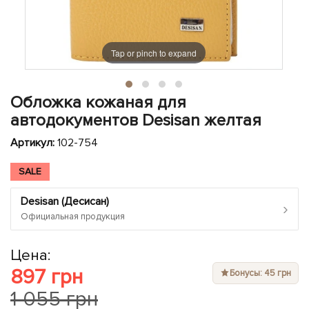
ЧЕХЛЫ ДЛЯ НОУТБУКОВ
Показать все
Показать все
Показать все
Tap or pinch to expand
Обложка кожаная для
автодокументов Desisan желтая
Артикул:
102-754
SALE
Desisan (Десисан)
›
Официальная продукция
Цена:
897 грн
Бонусы: 45 грн
1 055 грн