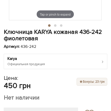
ЧЕХЛЫ ДЛЯ НОУТБУКОВ
Показать все
Показать все
Показать все
Tap or pinch to expand
Ключница KARYA кожаная 436-242
фиолетовая
Артикул:
436-242
Karya
›
Официальная продукция
Цена:
Бонусы: 23 грн
450 грн
Нет наличии