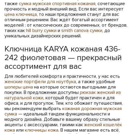
также
сумка мужская спортивная кожаная
, сочетающие
прочность и модный внешний вид. Если вас интересует
цена ключница
, то наши предложения станут для вас
отличным решением. Вас ждёт богатый ассортимент
моделей : от классических до современных, от брендов,
таких как
hill burry сумки
и
smith canova сумки
, до
уникальных дизайнерских решений.
Ключница KARYA кожаная 436-
242 фиолетовая — прекрасный
ассортимент для вас
Для любителей комфорта и практичности, у нас есть
женские портфели для ноутбука
, а также удобные
шоперы цена
на которые остаются выгодными для
покупки. В предложении доступны
рюкзак женский из
натуральной кожи
, который будет практичен и для
офиса, и для прогулок. Тем, кто обожает путешествия,
мы рекомендуем выбрать
кожаная дорожная мужская
сумка
— идеальный тандем функциональности и
модного дизайна. Добавьте вашему образу стильные
акценты с аксессуарами, такими как
женский кошелёк
кожа
или
ключницы кожа
. В нашем магазине есть всё,