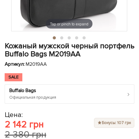
ЧЕХЛЫ ДЛЯ НОУТБУКОВ
Показать все
Показать все
Показать все
Tap or pinch to expand
Кожаный мужской черный портфель
Buffalo Bags M2019AA
Артикул:
M2019AA
SALE
Buffalo Bags
›
Официальная продукция
Цена:
2 142 грн
Бонусы: 107 грн
2 380 грн