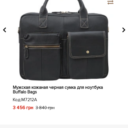
Мужская кожаная черная сумка для ноутбука
Кож
Buffalo Bags
Код
Код:
M7212A
1 9
3 456 грн
3 840 грн