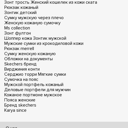
Зонт трость
Женский кошелек из кожи ската
Рюкзак кожаный
Зонтик детский
Сумку мужскую через плечо
Женскую кожаную сумочку
Ms collection
Зонт фултон
Шоппер кожа
Зонтик мужской
Мужские сумки из крокодиловой кожи
Рюкзак merrell
Сумку женскую кожаную
Обложки на документы
Skechers бренд
Вирджиния конти
Серджио торри
Мягкие сумки
Сумочка на пояс
Мужской портфель кожаный
Деловые портфели для мужчин
Кожаное портмоне мужское
Пояса женские
Бренд skechers
Karya since