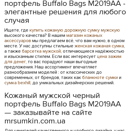
портфель Buffalo Bags M2019AA -
элегантные решения для любого
случая
Ищете, где
купить кожаную дорожную сумку мужскую
высокого качества? В нашем
магазин кожаных
аксессуаров
мы предлагаем всё, что вам нужно, в одном
месте. У нас доступны стильные
женская кожаная сумка
,
а также
барсетка мужской
, отличающиеся надёжностью
и изысканным стилем. Если вас интересует
цена зажим
для денег
, то вас порадуют наши выгодные
предложения. Наш ассортимент впечатляет
разнообразием моделей : от классических до
современных, от брендов, таких как
бланкноте сумки
и
сумка bexhill
, до уникальных дизайнерских решений.
Кожаный мужской черный
портфель Buffalo Bags M2019AA
— заказывайте на сайте
mrsumkin.com.ua
Для ценителей качественного и удобного дизайна, у нас