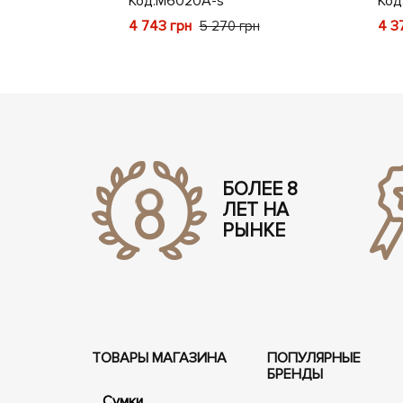
Код:
M6020A-s
Код
4 743 грн
4 3
рн
5 270 грн
БОЛЕЕ 8
ЛЕТ НА
РЫНКЕ
ТОВАРЫ МАГАЗИНА
ПОПУЛЯРНЫЕ
БРЕНДЫ
Сумки