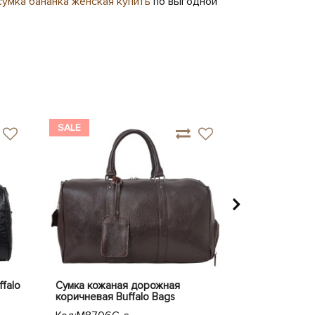
сумка бананка женская купить
по выгодной
SALE
SALE
falo
Сумка кожаная дорожная
Сумка дорож
коричневая Buffalo Bags
Buffalo Bags