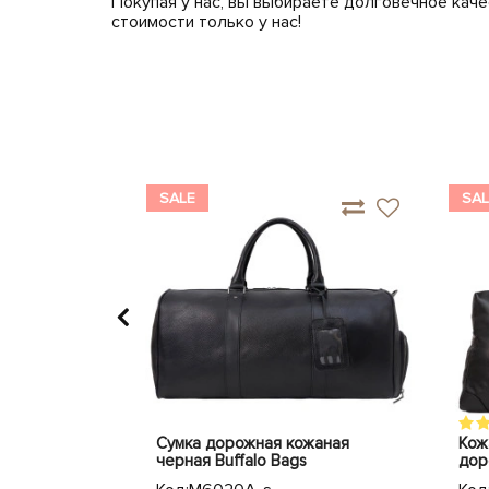
Покупая у нас, вы выбираете долговечное кач
стоимости только у нас!
SALE
SAL
сумка Buffalo
Сумка дорожная кожаная
Кож
4011C
черная Buffalo Bags
дор