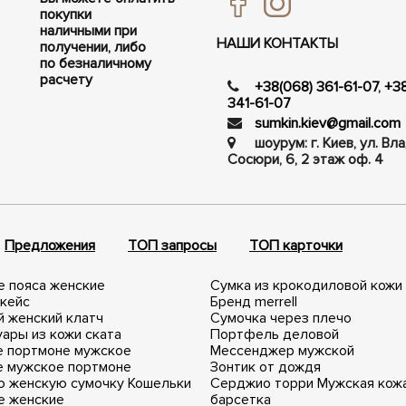
покупки
наличными при
НАШИ КОНТАКТЫ
получении, либо
по безналичному
расчету
+38(068) 361-61-07
,
+3
341-61-07
sumkin.kiev@gmail.com
шоурум: г. Киев, ул. В
Сосюри, ​​6, 2 этаж оф. 4
Предложения
ТОП запросы
ТОП карточки
е пояса женские
Сумка из крокодиловой кожи
 кейс
Бренд merrell
 женский клатч
Сумочка через плечо
ары из кожи ската
Портфель деловой
е портмоне мужское
Мессенджер мужской
е мужское портмоне
Зонтик от дождя
ю женскую сумочку
Кошельки
Серджио торри
Мужская кож
е женские
барсетка