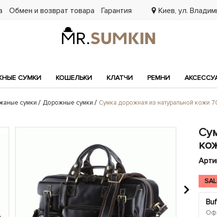
а
Обмен и возврат товара
Гарантия
Киев, ул. Владими
7
НЫЕ СУМКИ
КОШЕЛЬКИ
КЛАТЧИ
РЕМНИ
АКСЕССУ
жаные сумки
Дорожные сумки
Сумка дорожная из натуральной кожи 7
Су
кож
Арти
SAL
Buf
Офи