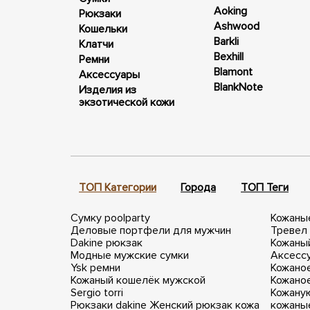
Aoking
Рюкзаки
Ashwood
Кошельки
Barkli
Клатчи
Bexhill
Ремни
Blamont
Аксессуары
BlankNote
Изделия из
экзотической кожи
ТОП Категории
Города
ТОП Теги
Сумку poolparty
Кожаны
Деловые портфели для мужчин
Тревел
Dakine рюкзак
Кожаный
Модные мужские сумки
Аксессу
Ysk ремни
Кожано
Кожаный кошелёк мужской
Кожано
Sergio torri
Кожану
Рюкзаки dakine
Женский рюкзак кожа
кожаны