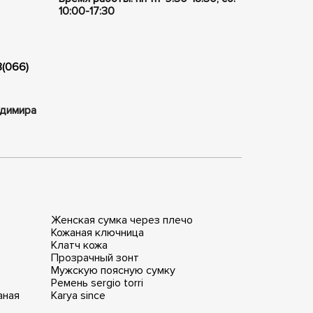
10:00-17:30
8(066)
ладимира
Женская сумка через плечо
Кожаная ключница
Клатч кожа
Прозрачный зонт
Мужскую поясную сумку
Ремень sergio torri
аная
Karya since