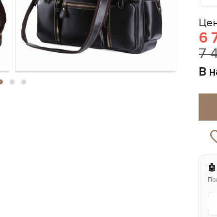
Цен
6 
7 
В 
🤖
По