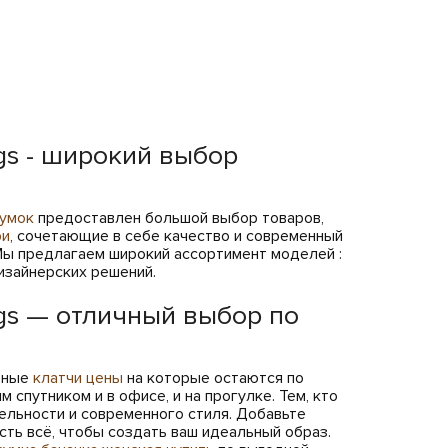
gs - широкий выбор
сумок
предоставлен большой выбор товаров,
ри
, сочетающие в себе качество и современный
 Мы предлагаем широкий ассортимент моделей :
дизайнерских решений.
gs — отличный выбор по
обные
клатчи цены
на которые остаются по
м спутником и в офисе, и на прогулке. Тем, кто
льности и современного стиля. Добавьте
есть всё, чтобы создать ваш идеальный образ.