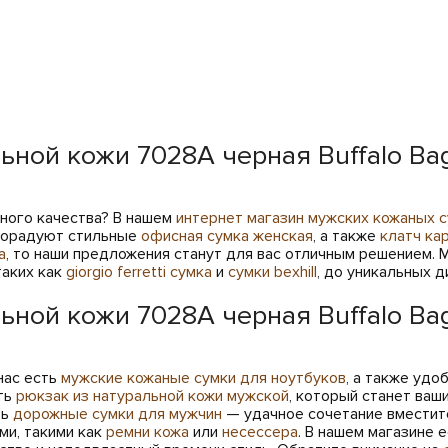
ьной кожи 7028A черная Buffalo Ba
ного качества? В нашем
интернет магазин мужских кожаных 
 порадуют стильные
офисная сумка женская
, а также
клатч ка
а
, то наши предложения станут для вас отличным решением.
таких как
giorgio ferretti сумка
и
сумки bexhill
, до уникальных 
ьной кожи 7028A черная Buffalo Ba
 нас есть
мужские кожаные сумки для ноутбуков
, а также уд
ть
рюкзак из натуральной кожи мужской
, который станет ваши
ть
дорожные сумки для мужчин
— удачное сочетание вместите
ми, такими как
ремни кожа
или
несессера
. В нашем магазине 