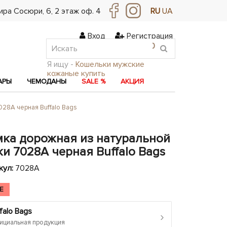
ра Сосюри, ​​6, 2 этаж оф. 4
RU
UA
Вход
Регистрация
0
0
0
Я ищу -
Кошельки мужские
кожаные купить
АРЫ
ЧЕМОДАНЫ
SALE %
АКЦИЯ
028A черная Buffalo Bags
мка дорожная из натуральной
и 7028A черная Buffalo Bags
кул:
7028A
E
falo Bags
›
циальная продукция