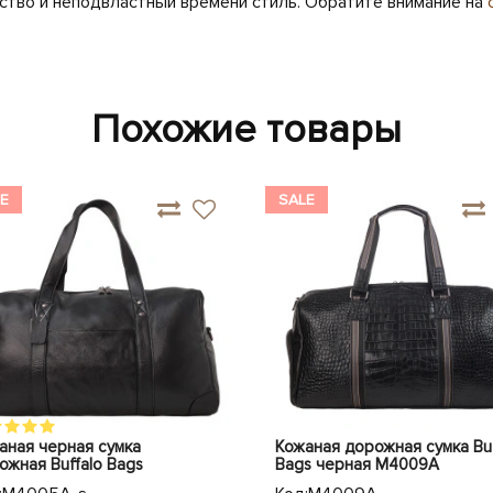
ество и неподвластный времени стиль. Обратите внимание на
Похожие товары
E
SALE
аная черная сумка
Кожаная дорожная сумка Buf
ожная Buffalo Bags
Bags черная M4009A