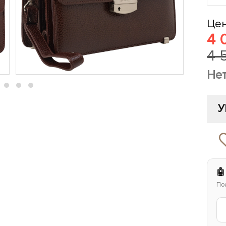
Цен
4 
4 
Не
У
🤖
По