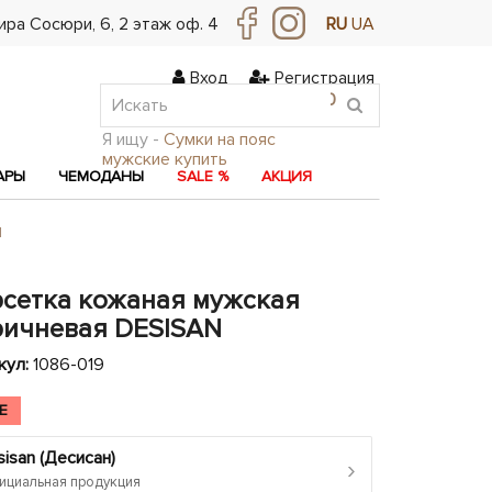
ра Сосюри, ​​6, 2 этаж оф. 4
RU
UA
Вход
Регистрация
0
0
0
Я ищу -
Сумки на пояс
мужские купить
АРЫ
ЧЕМОДАНЫ
SALE %
АКЦИЯ
N
рсетка кожаная мужская
ричневая DESISAN
кул:
1086-019
E
isan (Десисан)
›
циальная продукция