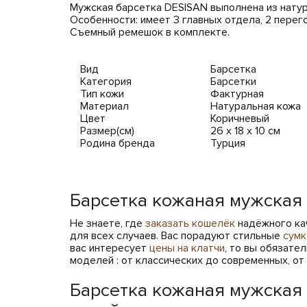
Мужская барсетка DESISAN выполнена из натур
Особенности: имеет 3 главных отдела, 2 перег
Съемный ремешок в комплекте.
Вид
Барсетка
Категория
Барсетки
Тип кожи
Фактурная
Материал
Натуральная кожа
Цвет
Коричневый
Размер(см)
26 х 18 х 10 см
Родина бренда
Турция
Барсетка кожаная мужская
Не знаете, где
заказать кошелёк
надёжного ка
для всех случаев. Вас порадуют стильные
сумк
вас интересует
цены на клатчи
, то вы обязат
моделей : от классических до современных, от
Барсетка кожаная мужская