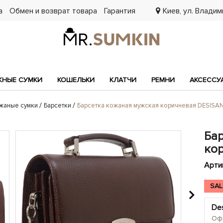
а
Обмен и возврат товара
Гарантия
Киев, ул. Владими
7
НЫЕ СУМКИ
КОШЕЛЬКИ
КЛАТЧИ
РЕМНИ
АКСЕССУ
жаные сумки
Барсетки
Барсетка кожаная мужская коричневая DESISA
Ба
ко
Арти
SAL
Des
Офи