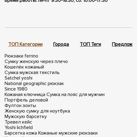
Время работы: пн-пт 9:30-18:30, сб. 10:00-17:30
ТОП Категории
Города
ТОП Теги
Предложен
Рюкзаки ferrino
Сумку женскую через плечо
Кошелёк кожаный
Сумка мужская текстиль
Satchel yoshi
National geographic рюкзак
Since 1980
Кожаная ключница
Сумка на пояс для мужчин
Портфель деловой
Фултон зонты
Женскую сумку для ноутбука
Мужскую барсетку
Тревел кейс
Yoshi lichfield
Барсетка кожа
Кожаные мужские рюкзаки