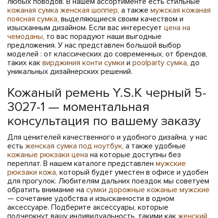
любых поводов. В нашем ассортименте есть стильные
кожаная сумка женская шоппер
, а также
мужская кожаная
поясная сумка
, выделяющиеся своим качеством и
изысканным дизайном. Если вас интересует
цена на
чемоданы
, то вас порадуют наши выгодные
предложения. У нас представлен большой выбор
моделей : от классических до современных, от брендов,
таких как
вирджиния конти сумки
и
poolparty сумка
, до
уникальных дизайнерских решений.
Кожаный ремень Y.S.K черный 5-
3027-1 — моментальная
консультация по вашему заказу
Для ценителей качественного и удобного дизайна, у нас
есть
женская сумка под ноутбук
, а также удобные
кожаные рюкзаки цена
на которые доступны без
переплат. В нашем каталоге представлен
мужские
рюкзаки кожа
, который будет уместен в офисе и удобен
для прогулок. Любителям дальних поездок мы советуем
обратить внимание на
сумки дорожные кожаные мужские
— сочетание удобства и изысканности в одном
аксессуаре. Подберите аксессуары, которые
подчеркнут вашу индивидуальность, такими как
женский