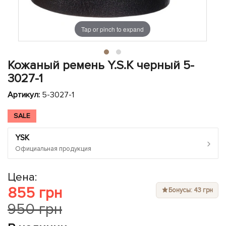
ЧЕХЛЫ ДЛЯ НОУТБУКОВ
Показать все
Показать все
Показать все
Tap or pinch to expand
Кожаный ремень Y.S.K черный 5-
3027-1
Артикул:
5-3027-1
SALE
YSK
›
Официальная продукция
Цена:
855 грн
Бонусы: 43 грн
950 грн