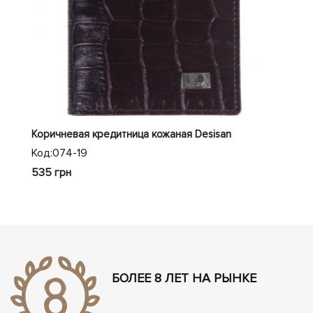
an
Коричневая кредитница кожаная Desisan
Виз
Код:
074-19
Код
535 грн
695
БОЛЕЕ 8 ЛЕТ НА РЫНКЕ