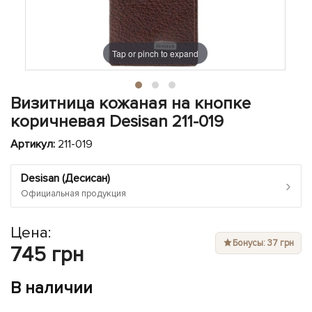
ЧЕХЛЫ ДЛЯ НОУТБУКОВ
Показать все
Показать все
Показать все
Tap or pinch to expand
Визитница кожаная на кнопке
коричневая Desisan 211-019
Артикул:
211-019
Desisan (Десисан)
›
Официальная продукция
Цена:
Бонусы: 37 грн
745 грн
В наличии