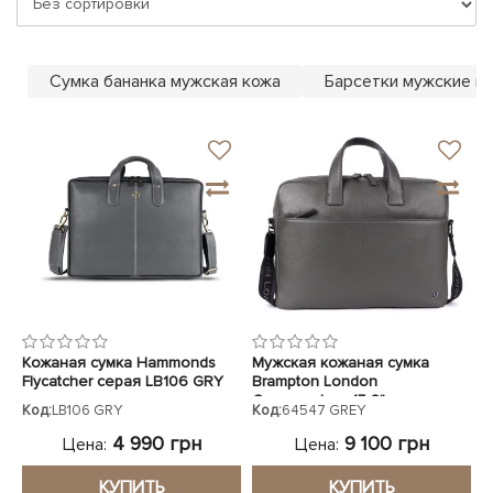
ЧЕХЛЫ ДЛЯ НОУТБУКОВ
Показать все
Показать все
Показать все
Сумка бананка мужская кожа
Барсетки мужские к
Кожаная сумка Hammonds
Мужская кожаная сумка
Flycatcher серая LB106 GRY
Brampton London
Commandeer 15,6" серая
Код:
LB106 GRY
Код:
64547 GREY
64547 GREY
4 990 грн
9 100 грн
Цена:
Цена:
КУПИТЬ
КУПИТЬ