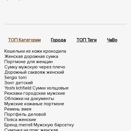
ТОП Категории
Города
ТОП Теги
ЧаВо
П
Кошельки из кожи крокодила
Женская дорожная сумка
Портмоне для женщин
Сумку мужскую через плечо
Дорожный саквояж женский
Sergio torri
Зонт детский
Yoshi lichfield
Сумки холщовые
Рюкзаки городские мужские
Обложки на документы
Мужские кожаные портмоне
Ремень змея
Портфель деловой
Пояса женские
Бренд merrell
Мужскую барсетку
Сумочка на пояс женская