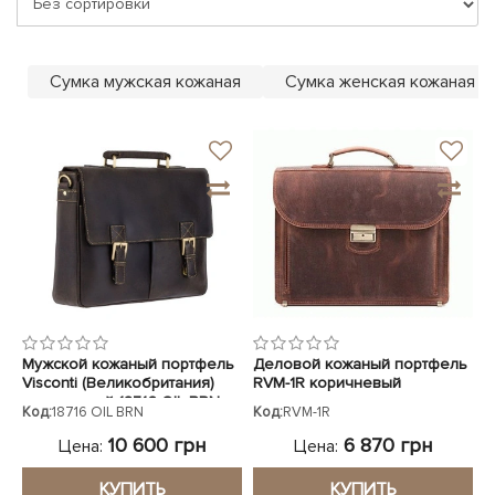
ЧЕХЛЫ ДЛЯ НОУТБУКОВ
Показать все
Показать все
Показать все
Сумка мужская кожаная
Сумка женская кожаная
Мужской кожаный портфель
Деловой кожаный портфель
Visconti (Великобритания)
RVM-1R коричневый
коричневый 18716 OIL BRN
Код:
18716 OIL BRN
Код:
RVM-1R
10 600 грн
6 870 грн
Цена:
Цена:
КУПИТЬ
КУПИТЬ