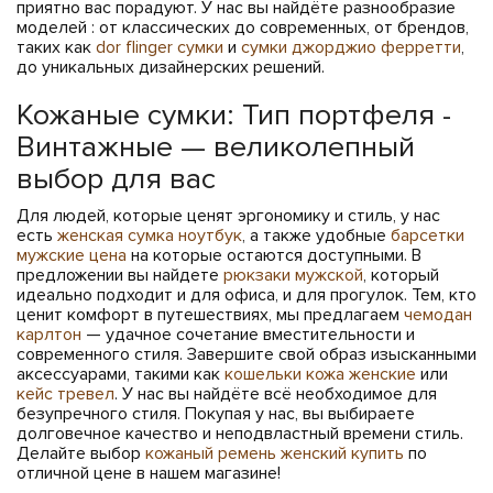
приятно вас порадуют. У нас вы найдёте разнообразие
моделей : от классических до современных, от брендов,
таких как
dor flinger сумки
и
сумки джорджио ферретти
,
до уникальных дизайнерских решений.
Кожаные сумки: Тип портфеля -
Винтажные — великолепный
выбор для вас
Для людей, которые ценят эргономику и стиль, у нас
есть
женская сумка ноутбук
, а также удобные
барсетки
мужские цена
на которые остаются доступными. В
предложении вы найдете
рюкзаки мужской
, который
идеально подходит и для офиса, и для прогулок. Тем, кто
ценит комфорт в путешествиях, мы предлагаем
чемодан
карлтон
— удачное сочетание вместительности и
современного стиля. Завершите свой образ изысканными
аксессуарами, такими как
кошельки кожа женские
или
кейс тревел
. У нас вы найдёте всё необходимое для
безупречного стиля. Покупая у нас, вы выбираете
долговечное качество и неподвластный времени стиль.
Делайте выбор
кожаный ремень женский купить
по
отличной цене в нашем магазине!