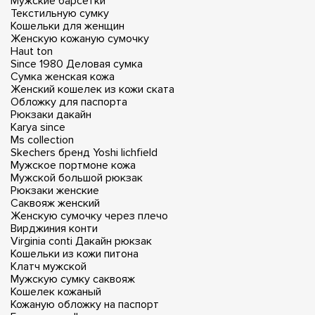
Мужские барсетки
Текстильную сумку
Кошельки для женщин
Женскую кожаную сумочку
Haut ton
Since 1980
Деловая сумка
Сумка женская кожа
Женский кошелек из кожи ската
Обложку для паспорта
Рюкзаки дакайн
Karya since
Ms collection
Skechers бренд
Yoshi lichfield
Мужское портмоне кожа
Мужской большой рюкзак
Рюкзаки женские
Саквояж женский
Женскую сумочку через плечо
Вирджиния конти
Virginia conti
Дакайн рюкзак
Кошельки из кожи питона
Клатч мужской
Мужскую сумку саквояж
Кошелек кожаный
Кожаную обложку на паспорт