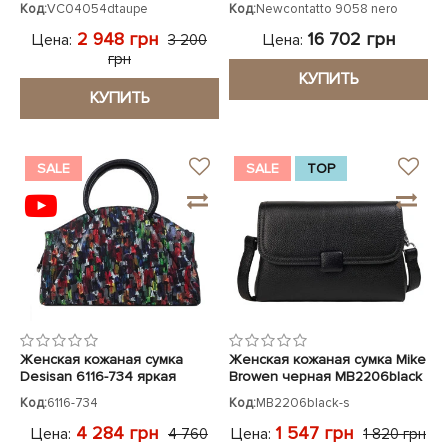
Код:
VC04054dtaupe
Код:
Newcontatto 9058 nero
2 948 грн
16 702 грн
Цена:
Цена:
3 200
грн
КУПИТЬ
КУПИТЬ
SALE
SALE
TOP
Женская кожаная сумка
Женская кожаная сумка Mike
Desisan 6116-734 яркая
Browen черная MB2206black
Код:
6116-734
Код:
MB2206black-s
4 284 грн
1 547 грн
Цена:
Цена:
4 760
1 820 грн