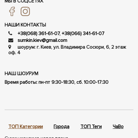
МЫ В СОЦСЕТЯХ
НАШИ КОНТАКТЫ
+38(068) 361-61-07
,
+38(066) 341-61-07
sumkin.kiev@gmail.com
шоурум: г. Киев, ул. Владимира Сосюри, ​​6, 2 этаж
оф. 4
НАШ ШОУРУМ
Время работы: пн-пт 9:30-18:30, сб. 10:00-17:30
ТОП Категории
Города
ТОП Теги
ЧаВо
П