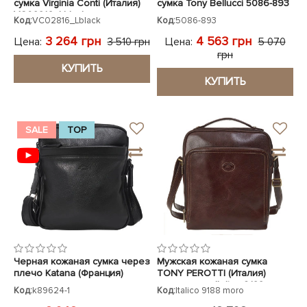
сумка Virginia Conti (Италия)
сумка Tony Bellucci 5086-893
VC02816_Lblack
Код:
VC02816_Lblack
Код:
5086-893
3 264 грн
4 563 грн
Цена:
Цена:
3 510 грн
5 070
грн
КУПИТЬ
КУПИТЬ
SALE
TOP
Черная кожаная сумка через
Мужская кожаная сумка
плечо Katana (Франция)
TONY PEROTTI (Италия)
коричневая Italico 9188 moro
Код:
k89624-1
Код:
Italico 9188 moro