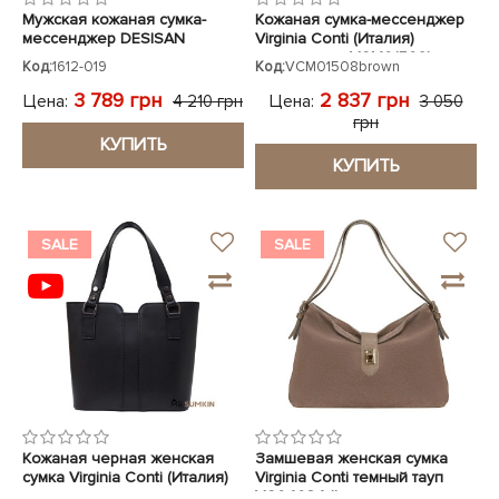
Мужская кожаная сумка-
Кожаная сумка-мессенджер
мессенджер DESISAN
Virginia Conti (Италия)
коричневая
коричневая VCM01508brown
Код:
1612-019
Код:
VCM01508brown
3 789 грн
2 837 грн
Цена:
Цена:
4 210 грн
3 050
грн
КУПИТЬ
КУПИТЬ
SALE
SALE
Кожаная черная женская
Замшевая женская сумка
сумка Virginia Conti (Италия)
Virginia Conti темный тауп
VC04034dtaupe