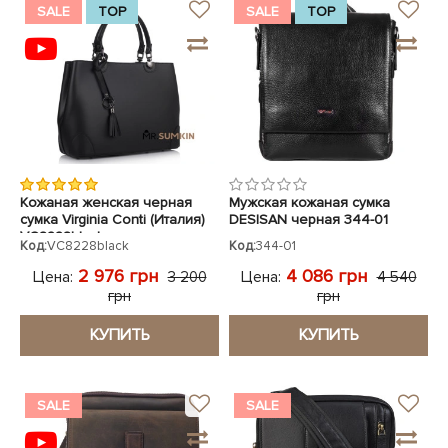
SALE
TOP
SALE
TOP
Кожаная женская черная
Мужская кожаная сумка
сумка Virginia Conti (Италия)
DESISAN черная 344-01
VC8228black
Код:
VC8228black
Код:
344-01
2 976 грн
4 086 грн
Цена:
Цена:
3 200
4 540
грн
грн
КУПИТЬ
КУПИТЬ
SALE
SALE