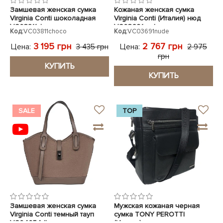
Замшевая женская сумка
Кожаная женская сумка
Virginia Conti шоколадная
Virginia Conti (Италия) нюд
VC03811choco
VC03691nude
Код:
VC03811choco
Код:
VC03691nude
3 195 грн
2 767 грн
Цена:
Цена:
3 435 грн
2 975
грн
КУПИТЬ
КУПИТЬ
SALE
TOP
Замшевая женская сумка
Мужская кожаная черная
Virginia Conti темный тауп
сумка TONY PEROTTI
VC04054dtaupe
(Италия)