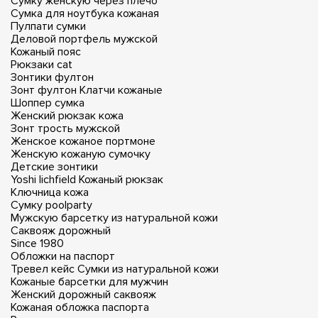
Сумку женскую через плечо
Сумка для ноутбука кожаная
Пулпати сумки
Деловой портфель мужской
Кожаный пояс
Рюкзаки cat
Зонтики фултон
Зонт фултон
Клатчи кожаные
Шоппер сумка
Женский рюкзак кожа
Зонт трость мужской
Женское кожаное портмоне
Женскую кожаную сумочку
Детские зонтики
Yoshi lichfield
Кожаный рюкзак
Ключница кожа
Сумку poolparty
Мужскую барсетку из натуральной кожи
Саквояж дорожный
Since 1980
Обложки на паспорт
Тревел кейс
Сумки из натуральной кожи
Кожаные барсетки для мужчин
Женский дорожный саквояж
Кожаная обложка паспорта