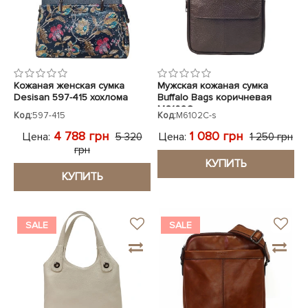
Кожаная женская сумка
Мужская кожаная сумка
Desisan 597-415 хохлома
Buffalo Bags коричневая
M6102C
Код:
597-415
Код:
M6102C-s
4 788 грн
1 080 грн
Цена:
Цена:
5 320
1 250 грн
грн
КУПИТЬ
КУПИТЬ
SALE
SALE