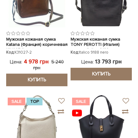
Мужская кожаная сумка
Мужская кожаная сумка
Katana (Франция) коричневая
TONY PEROTTI (Италия)
K31027-2
черная Italico 9188 nero
Код:
K31027-2
Код:
Italico 9188 nero
4 978 грн
13 793 грн
Цена:
Цена:
5 240
грн
КУПИТЬ
КУПИТЬ
SALE
TOP
SALE