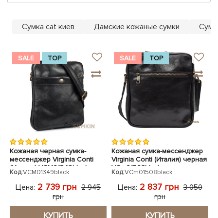
ЧЕХЛЫ ДЛЯ НОУТБУКОВ
Показать все
Показать все
Показать все
Сумка cat киев
Дамские кожаные сумки
Сумк
SALE
TOP
SALE
TOP
Кожаная черная сумка-
Кожаная сумка-мессенджер
мессенджер Virginia Conti
Virginia Conti (Италия) черная
(Италия) VCM01349black
VCm01508black
Код:
VCM01349black
Код:
VCm01508black
2 739 грн
2 837 грн
Цена:
Цена:
2 945
3 050
грн
грн
КУПИТЬ
КУПИТЬ