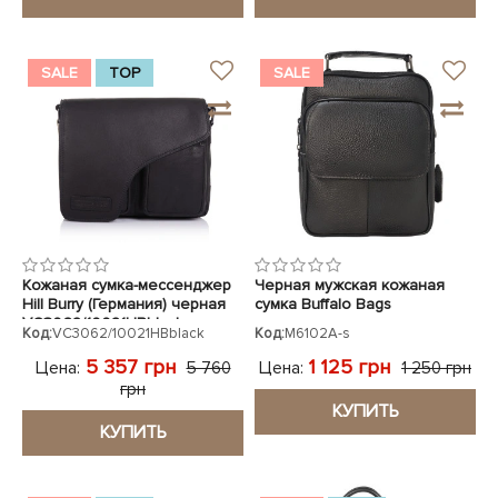
SALE
TOP
SALE
Кожаная сумка-мессенджер
Черная мужская кожаная
Hill Burry (Германия) черная
сумка Buffalo Bags
VC3062/10021HBblack
Код:
VC3062/10021HBblack
Код:
M6102A-s
5 357 грн
1 125 грн
Цена:
Цена:
5 760
1 250 грн
грн
КУПИТЬ
КУПИТЬ