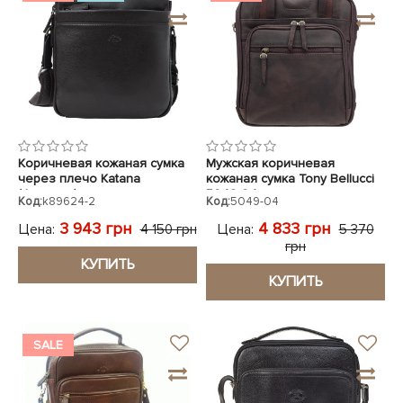
Коричневая кожаная сумка
Мужская коричневая
через плечо Katana
кожаная сумка Tony Bellucci
(Франция)
5049-04
Код:
k89624-2
Код:
5049-04
3 943 грн
4 833 грн
Цена:
Цена:
4 150 грн
5 370
грн
КУПИТЬ
КУПИТЬ
SALE