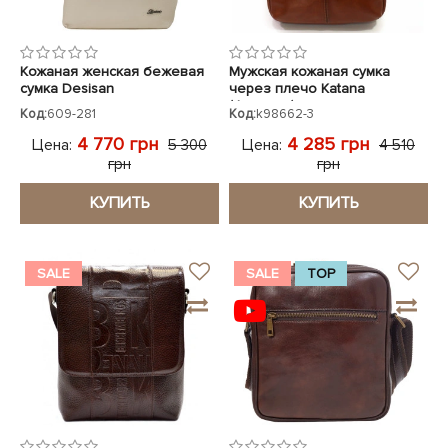
Кожаная женская бежевая
Мужская кожаная сумка
сумка Desisan
через плечо Katana
(Франция) светло-
Код:
609-281
Код:
k98662-3
коричневая k98662-3
4 770 грн
4 285 грн
Цена:
Цена:
5 300
4 510
грн
грн
КУПИТЬ
КУПИТЬ
SALE
SALE
TOP