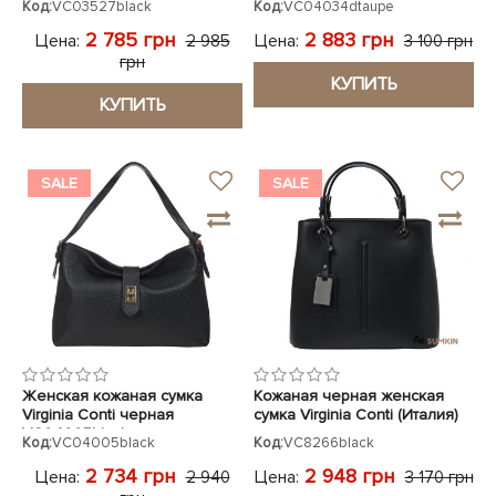
Код:
VC03527black
Код:
VC04034dtaupe
2 785 грн
2 883 грн
Цена:
Цена:
2 985
3 100 грн
грн
КУПИТЬ
КУПИТЬ
SALE
SALE
Женская кожаная сумка
Кожаная черная женская
Virginia Conti черная
сумка Virginia Conti (Италия)
VC04005black
Код:
VC04005black
Код:
VC8266black
2 734 грн
2 948 грн
Цена:
Цена:
2 940
3 170 грн