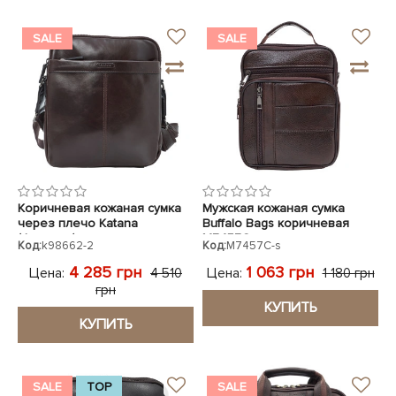
SALE
SALE
Коричневая кожаная сумка
Мужская кожаная сумка
через плечо Katana
Buffalo Bags коричневая
(Франция)
M7457C
Код:
k98662-2
Код:
M7457C-s
4 285 грн
1 063 грн
Цена:
Цена:
4 510
1 180 грн
грн
КУПИТЬ
КУПИТЬ
SALE
TOP
SALE