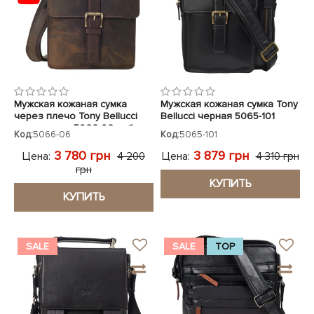
Мужская кожаная сумка
Мужская кожаная сумка Tony
через плечо Tony Bellucci
Bellucci черная 5065-101
коричневая 5066-06 нубук
Код:
5066-06
Код:
5065-101
3 780 грн
3 879 грн
Цена:
Цена:
4 200
4 310 грн
грн
КУПИТЬ
КУПИТЬ
SALE
SALE
TOP