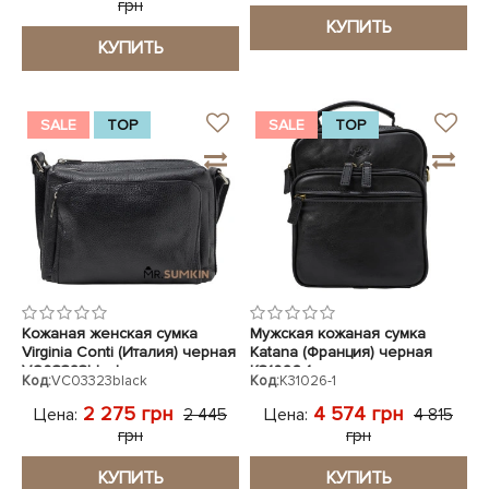
грн
КУПИТЬ
КУПИТЬ
SALE
TOP
SALE
TOP
Кожаная женская сумка
Мужская кожаная сумка
Virginia Conti (Италия) черная
Katana (Франция) черная
VC03323black
K31026-1
Код:
VC03323black
Код:
K31026-1
2 275 грн
4 574 грн
Цена:
Цена:
2 445
4 815
грн
грн
КУПИТЬ
КУПИТЬ