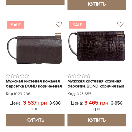
КУПИТЬ
SALE
SALE
Мужская кистевая кожаная
Мужская кистевая кожаная
барсетка BOND коричневая
барсетка BOND коричневый
1023-286
кроко
Код:
1023-286
Код:
1023-355
3 537 грн
3 465 грн
Цена:
Цена:
3 930
3 850
грн
грн
КУПИТЬ
КУПИТЬ