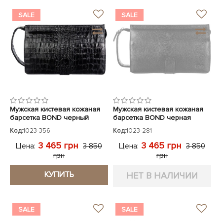
SALE
SALE
Мужская кистевая кожаная
Мужская кистевая кожаная
барсетка BOND черный
барсетка BOND черная
кроко
Код:
1023-356
Код:
1023-281
3 465 грн
3 465 грн
Цена:
Цена:
3 850
3 850
грн
грн
КУПИТЬ
НЕТ В НАЛИЧИИ
SALE
SALE