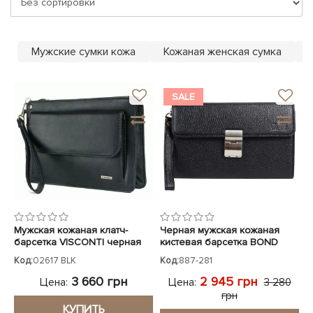
ЧЕХЛЫ ДЛЯ НОУТБУКОВ
Показать все
Показать все
Показать все
Мужские сумки кожа
Кожаная женская сумка
SALE
Мужская кожаная клатч-
Черная мужская кожаная
барсетка VISCONTI черная
кистевая барсетка BOND
Код:
02617 BLK
Код:
887-281
3 660 грн
2 945 грн
Цена:
Цена:
3 280
грн
КУПИТЬ