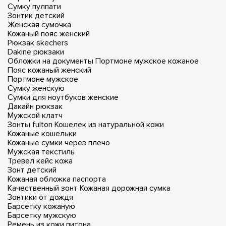
Сумку пулпати
Зонтик детский
Женская сумочка
Кожаный пояс женский
Рюкзак skechers
Dakine рюкзаки
Обложки на документы
Портмоне мужское кожаное
Пояс кожаный женский
Портмоне мужское
Сумку женскую
Сумки для ноутбуков женские
Дакайн рюкзак
Мужской клатч
Зонты fulton
Кошелек из натуральной кожи
Кожаные кошельки
Кожаные сумки через плечо
Мужская текстиль
Тревел кейс кожа
Зонт детский
Кожаная обложка паспорта
Качественный зонт
Кожаная дорожная сумка
Зонтики от дождя
Барсетку кожаную
Барсетку мужскую
Ремень из кожи питона