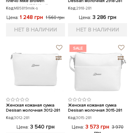
плечо Mike Browen
Desisan молочная 2918-281
молочная MB5819milk
Код:
MB5819milk-s
Код:
2918-281
1 248 грн
3 286 грн
Цена:
Цена:
1 560 грн
НЕТ В НАЛИЧИИ
НЕТ В НАЛИЧИИ
SALE
Женская кожаная сумка
Женская кожаная сумка
Desisan молочная 3012-281
Desisan молочная 3015-281
Код:
3012-281
Код:
3015-281
3 540 грн
3 573 грн
Цена:
Цена:
3 970
грн