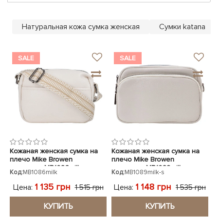
ЧЕХЛЫ ДЛЯ НОУТБУКОВ
Показать все
Показать все
Показать все
Натуральная кожа сумка женская
Сумки katana
SALE
SALE
Кожаная женская сумка на
Кожаная женская сумка на
плечо Mike Browen
плечо Mike Browen
молочная MB1086milk
молочная MB1089milk
Код:
MB1086milk
Код:
MB1089milk-s
1 135 грн
1 148 грн
Цена:
Цена:
1 515 грн
1 535 грн
КУПИТЬ
КУПИТЬ