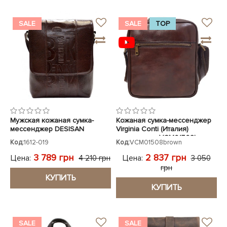
SALE
SALE
TOP
Мужская кожаная сумка-
Кожаная сумка-мессенджер
мессенджер DESISAN
Virginia Conti (Италия)
коричневая
коричневая VCM01508brown
Код:
1612-019
Код:
VCM01508brown
3 789 грн
2 837 грн
Цена:
Цена:
4 210 грн
3 050
грн
КУПИТЬ
КУПИТЬ
SALE
SALE