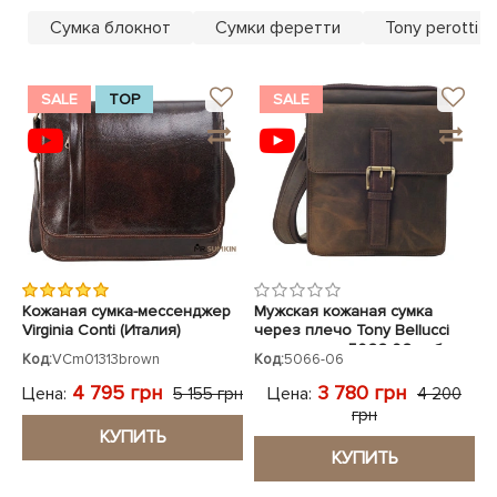
ЧЕХЛЫ ДЛЯ НОУТБУКОВ
Показать все
Показать все
Сумка блокнот
Сумки феретти
Tony perotti 
Показать все
SALE
TOP
SALE
Кожаная сумка-мессенджер
Мужская кожаная сумка
Virginia Conti (Италия)
через плечо Tony Bellucci
коричневая
коричневая 5066-06 нубук
Код:
VCm01313brown
Код:
5066-06
4 795 грн
3 780 грн
Цена:
Цена:
5 155 грн
4 200
грн
КУПИТЬ
КУПИТЬ