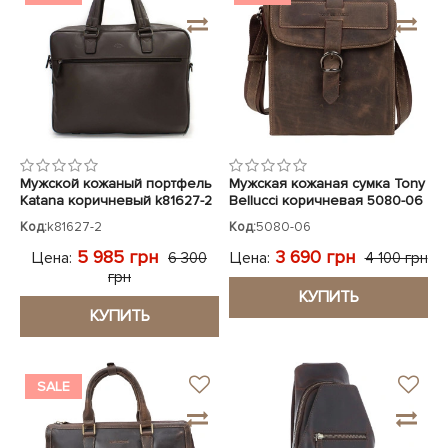
Мужской кожаный портфель
Мужская кожаная сумка Tony
Katana коричневый k81627-2
Bellucci коричневая 5080-06
Код:
k81627-2
Код:
5080-06
5 985 грн
3 690 грн
Цена:
Цена:
6 300
4 100 грн
грн
КУПИТЬ
КУПИТЬ
SALE