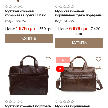
Мужская кожаная
Мужская кожаная
коричневая сумка Buffalo
коричневая сумка портфель
Bags
Tony Bellucci 5015-06
Код:
M9097C-s
Код:
5015-06
1 575 грн
6 678 грн
Цена:
Цена:
1 750 грн
7 420
грн
КУПИТЬ
КУПИТЬ
SALE
Мужской кожаный портфель
Мужская коричневая