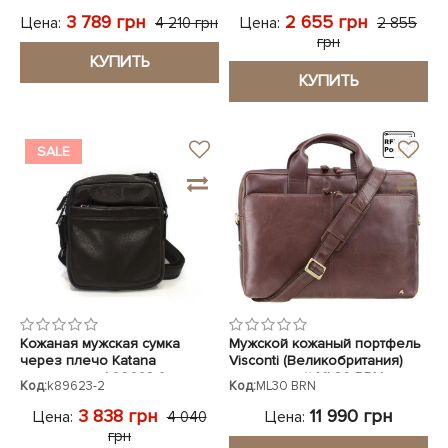
3 789 грн
2 655 грн
Цена:
Цена:
4 210 грн
2 855
грн
КУПИТЬ
КУПИТЬ
SALE
Кожаная мужская сумка
Мужской кожаный портфель
через плечо Katana
Visconti (Великобритания)
коричневая k89623-2
коричневый ML30 BRN
Код:
k89623-2
Код:
ML30 BRN
3 838 грн
11 990 грн
Цена:
Цена:
4 040
грн