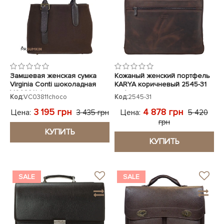
Замшевая женская сумка
Кожаный женский портфель
Virginia Conti шоколадная
KARYA коричневый 2545-31
VC03811choco
нубук
Код:
VC03811choco
Код:
2545-31
3 195 грн
4 878 грн
Цена:
Цена:
3 435 грн
5 420
грн
КУПИТЬ
КУПИТЬ
SALE
SALE