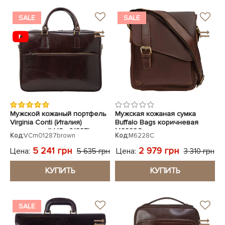
SALE
SALE
Мужской кожаный портфель
Мужская кожаная сумка
Virginia Conti (Италия)
Buffalo Bags коричневая
коричневый VCm01287brown
M6228C
Код:
VCm01287brown
Код:
M6228C
5 241 грн
2 979 грн
Цена:
Цена:
5 635 грн
3 310 грн
КУПИТЬ
КУПИТЬ
SALE