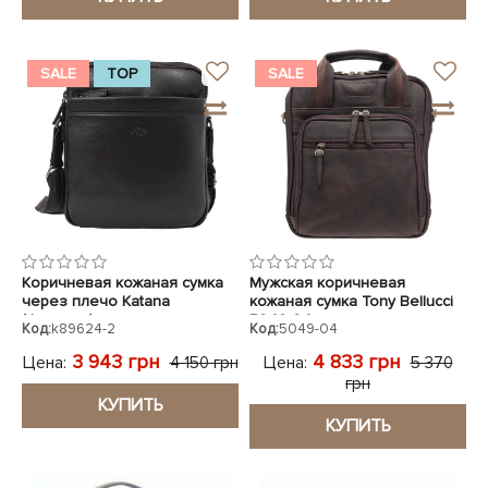
SALE
TOP
SALE
Коричневая кожаная сумка
Мужская коричневая
через плечо Katana
кожаная сумка Tony Bellucci
(Франция)
5049-04
Код:
k89624-2
Код:
5049-04
3 943 грн
4 833 грн
Цена:
Цена:
4 150 грн
5 370
грн
КУПИТЬ
КУПИТЬ