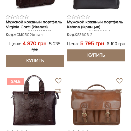
Мужской кожаный портфель
Мужской кожаный портфель
Virginia Conti (Италия)
Katana (Франция)
коричневый VCM0502brown
коричневый K83608-2
Код:
VCM0502brown
Код:
K83608-2
4 870 грн
5 795 грн
Цена:
Цена:
5 235
6 100 грн
грн
КУПИТЬ
КУПИТЬ
SALE