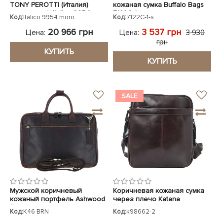
TONY PEROTTI (Италия)
кожаная сумка Buffalo Bags
коричневый Italico 9954
7122C-1
Код:
Italico 9954 moro
Код:
7122C-1-s
moro
20 966 грн
3 537 грн
Цена:
Цена:
3 930
грн
КУПИТЬ
КУПИТЬ
SALE
Мужской коричневый
Коричневая кожаная сумка
кожаный портфель Ashwood
через плечо Katana
(Великобритания)
(Франция)
Код:
K46 BRN
Код:
k98662-2