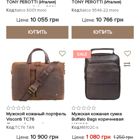
TONY PEROTTI (Италия)
TONY PEROTTI (Италия)
коричневая Italico 6001 moro
коричневая
Код:
Italico 6001 moro
Код:
Italico 9546-22 moro
10 055 грн
10 766 грн
Цена:
Цена:
КУПИТЬ
КУПИТЬ
SALE
Мужской кожаный портфель
Мужская кожаная сумка
Visconti TC76
Buffalo Bags коричневая
(Великобритания)
M6102C
Код:
TC76 TAN
Код:
M6102C-s
коричневый TC76 TAN
10 900 грн
1 080 грн
Цена:
Цена:
1 250 грн