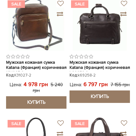
SALE
SALE
Мужская кожаная сумка
Мужская кожаная сумка
Katana (Франция) коричневая
Katana (Франция) коричневая
K31027-2
k69258-2
Код:
K31027-2
Код:
k69258-2
4 978 грн
6 797 грн
Цена:
Цена:
5 240
7 155 грн
грн
КУПИТЬ
КУПИТЬ
SALE
SALE