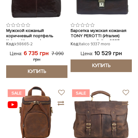
Мужской кожаный
Барсетка мужская кожаная
коричневый портфель
TONY PEROTTI (Италия)
Katana (Франция)
коричневая Italico 9337 moro
Код:
k98665-2
Код:
Italico 9337 moro
6 735 грн
10 529 грн
Цена:
Цена:
7 090
грн
КУПИТЬ
КУПИТЬ
SALE
SALE