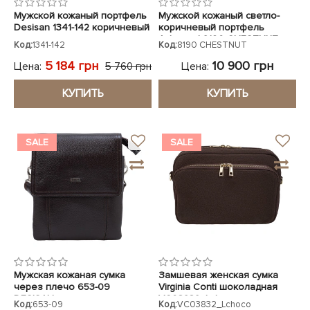
Мужской кожаный портфель
Мужской кожаный светло-
Desisan 1341-142 коричневый
коричневый портфель
Ashwood 8190 CHESTNUT
Код:
1341-142
Код:
8190 CHESTNUT
5 184 грн
10 900 грн
Цена:
Цена:
5 760 грн
КУПИТЬ
КУПИТЬ
SALE
SALE
Мужская кожаная сумка
Замшевая женская сумка
через плечо 653-09
Virginia Conti шоколадная
DESISAN коричневая
VC03832_Lchoco
Код:
653-09
Код:
VC03832_Lchoco