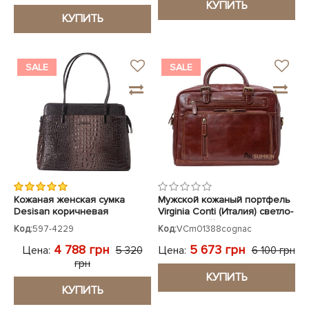
КУПИТЬ
КУПИТЬ
SALE
SALE
Кожаная женская сумка
Мужской кожаный портфель
Desisan коричневая
Virginia Conti (Италия) светло-
коричневый
Код:
597-4229
Код:
VCm01388cognac
VCm01388cognac
4 788 грн
5 673 грн
Цена:
Цена:
5 320
6 100 грн
грн
КУПИТЬ
КУПИТЬ