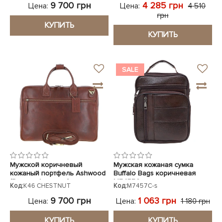
9 700 грн
4 285 грн
Цена:
Цена:
4 510
грн
КУПИТЬ
КУПИТЬ
SALE
Мужской коричневый
Мужская кожаная сумка
кожаный портфель Ashwood
Buffalo Bags коричневая
(Великобритания)
M7457C
Код:
K46 CHESTNUT
Код:
M7457C-s
9 700 грн
1 063 грн
Цена:
Цена:
1 180 грн
КУПИТЬ
КУПИТЬ