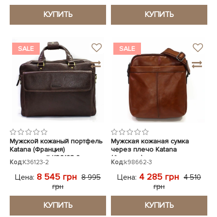
КУПИТЬ
КУПИТЬ
SALE
SALE
Мужской кожаный портфель
Мужская кожаная сумка
Katana (Франция)
через плечо Katana
коричневый K36123-2
(Франция) светло-
Код:
K36123-2
Код:
k98662-3
коричневая k98662-3
8 545 грн
4 285 грн
Цена:
Цена:
8 995
4 510
грн
грн
КУПИТЬ
КУПИТЬ