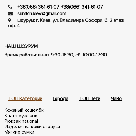
+38(068) 361-61-07
,
+38(066) 341-61-07
sumkin.kiev@gmail.com
шоурум: г. Киев, ул. Владимира Сосюри, ​​6, 2 этаж
оф. 4
НАШ ШОУРУМ
Время работы: пн-пт 9:30-18:30, сб. 10:00-17:30
ТОП Категории
Города
ТОП Теги
ЧаВо
П
Кожаный кошелёк
Клатч мужской
Рюкзак national
Изделия из кожи страуса
Мягкие сумки