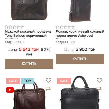
Мужской кожаный портфель
Рюкзак коричневый кожаный
Tony Bellucci коричневый
через плечо Ashwood
5037-06 нубук
(Великобритания)
Код:
5037-06
Код:
K43 BRN
5 643 грн
5 900 грн
Цена:
Цена:
6 270
грн
КУПИТЬ
КУПИТЬ
SALE
TOP
SALE