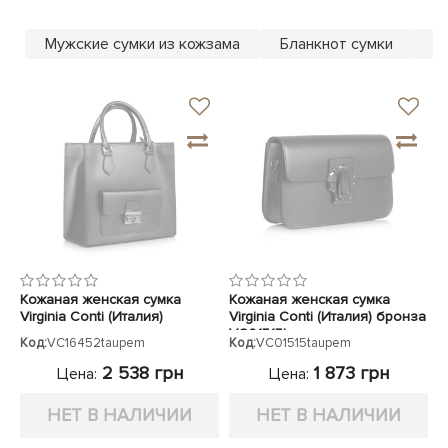
ЧЕХЛЫ ДЛЯ НОУТБУКОВ
Показать все
Показать все
Мужские сумки из кожзама
Бланкнот сумки
М
Показать все
Кожаная женская сумка
Кожаная женская сумка
Virginia Conti (Италия)
Virginia Conti (Италия) бронза
VC01515taupem
Код:
VC16452taupem
Код:
VC01515taupem
2 538 грн
1 873 грн
Цена:
Цена:
НЕТ В НАЛИЧИИ
НЕТ В НАЛИЧИИ