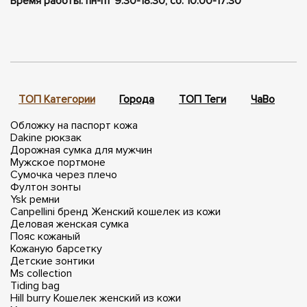
Время работы: пн-пт 9:30-18:30, сб. 10:00-17:30
ТОП Категории
Города
ТОП Теги
ЧаВо
П
Обложку на паспорт кожа
Dakine рюкзак
Дорожная сумка для мужчин
Мужское портмоне
Сумочка через плечо
Фултон зонты
Ysk ремни
Canpellini бренд
Женский кошелек из кожи
Деловая женская сумка
Пояс кожаный
Кожаную барсетку
Детские зонтики
Ms collection
Tiding bag
Hill burry
Кошелек женский из кожи