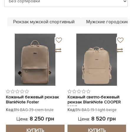
ЧЕХЛЫ ДЛЯ НОУТБУКОВ
Показать все
Показать все
Показать все
Рюкзак мужской спортивный
Мужские городские 
Кожаный бежевый рюкзак
Кожаный светло-бежевый
BlankNote Foster
рюкзак BlankNote COOPER
MAXI
Код:
BN-BAG-39-crem-brule
Код:
BN-BAG-19-1-light-beige
8 250 грн
8 520 грн
Цена:
Цена:
КУПИТЬ
КУПИТЬ