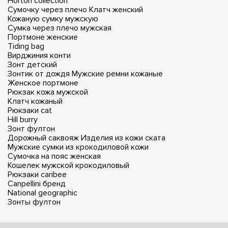
Horton collection
Сумочку через плечо
Клатч женский
Кожаную сумку мужскую
Сумка через плечо мужская
Портмоне женские
Tiding bag
Вирджиния конти
Зонт детский
Зонтик от дождя
Мужские ремни кожаные
Женское портмоне
Рюкзак кожа мужской
Клатч кожаный
Рюкзаки cat
Hill burry
Зонт фултон
Дорожный саквояж
Изделия из кожи ската
Мужские сумки из крокодиловой кожи
Сумочка на пояс женская
Кошелек мужской крокодиловый
Рюкзаки caribee
Canpellini бренд
National geographic
Зонты фултон