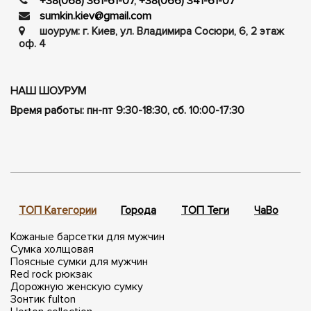
+38(068) 361-61-07
,
+38(066) 341-61-07
sumkin.kiev@gmail.com
шоурум: г. Киев, ул. Владимира Сосюри, ​​6, 2 этаж
оф. 4
НАШ ШОУРУМ
Время работы: пн-пт 9:30-18:30, сб. 10:00-17:30
ТОП Категории
Города
ТОП Теги
ЧаВо
П
Кожаные барсетки для мужчин
Сумка холщовая
Поясные сумки для мужчин
Red rock рюкзак
Дорожную женскую сумку
Зонтик fulton