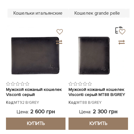
ЧЕХЛЫ ДЛЯ НОУТБУКОВ
Показать все
Показать все
Кошельки итальянские
Кошелек grande pelle
Показать все
Мужской кожаный кошелек
Мужской кожаный кошелек
Visconti серый
Visconti серый MT88 B/GREY
Код:
MT92 B/GREY
Код:
MT88 B/GREY
2 600 грн
2 300 грн
Цена:
Цена:
КУПИТЬ
КУПИТЬ