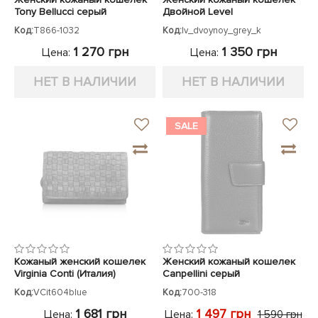
Tony Bellucci серый
Двойной Level
Код:
T866-1032
Код:
lv_dvoynoy_grey_k
1 270 грн
1 350 грн
Цена:
Цена:
НЕТ В НАЛИЧИИ
НЕТ В НАЛИЧИИ
SALE
Кожаный женский кошелек
Женский кожаный кошелек
Virginia Conti (Италия)
Canpellini серый
Код:
VCit604blue
Код:
700-318
1 681 грн
1 497 грн
Цена:
Цена:
1 590 грн