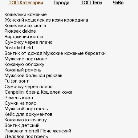
ТОП Категории
Города
ТОП Теги
ЧаВо
П
Кошельки кожаные
Женский кошелек из кожи крокодила
Кошельки из ската
Рюкзак dakine
Вирджиния конти
Сумочку через плечо
Yoshi lichfield
Зонтик от дождя
Мужские кожаные барсетки
Мужские портмоне
Кожаную обложку
Кожаный ремень
Мужской большой рюкзак
Fulton зонт
Сумочку через плечо
Canpellini бренд
Кошелек кожа
Ремень кожа
Сумки на пояс
Мужской портфель
Кейс для документов
Кожаную ключницу
Зонтик детский
Рюкзаки merrell
Пояс женский
Деловой портфель