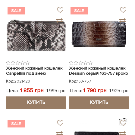
SALE
SALE
Женский кожаный кошелек
Женский кожаный кошелек
Canpellini под змею
Desisan серый 163-757 кроко
лак
Код:
2021-129
Код:
163-757
1 855 грн
1 790 грн
Цена:
Цена:
1 995 грн
1 925 грн
КУПИТЬ
КУПИТЬ
SALE