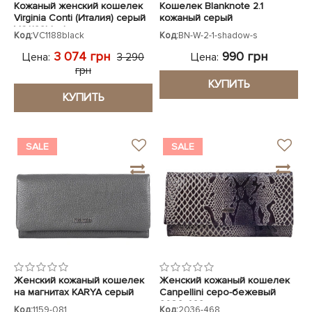
Кожаный женский кошелек
Кошелек Blanknote 2.1
Virginia Conti (Италия) серый
кожаный серый
VC1188black
Код:
VC1188black
Код:
BN-W-2-1-shadow-s
3 074 грн
990 грн
Цена:
Цена:
3 290
грн
КУПИТЬ
КУПИТЬ
SALE
SALE
Женский кожаный кошелек
Женский кожаный кошелек
на магнитах KARYA серый
Canpellini серо-бежевый
2036-468 лак
Код:
1159-081
Код:
2036-468