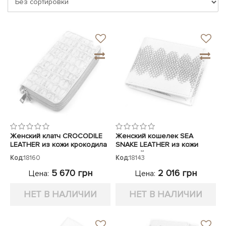
ЧЕХЛЫ ДЛЯ НОУТБУКОВ
Показать все
Показать все
Показать все
Женский клатч CROCODILE
Женский кошелек SEA
LEATHER из кожи крокодила
SNAKE LEATHER из кожи
морской змеи
Код:
18160
Код:
18143
5 670 грн
2 016 грн
Цена:
Цена:
НЕТ В НАЛИЧИИ
НЕТ В НАЛИЧИИ