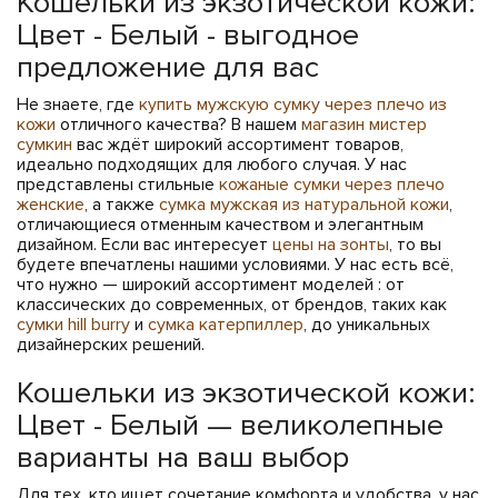
Кошельки из экзотической кожи:
Цвет - Белый - выгодное
предложение для вас
Не знаете, где
купить мужскую сумку через плечо из
кожи
отличного качества? В нашем
магазин мистер
сумкин
вас ждёт широкий ассортимент товаров,
идеально подходящих для любого случая. У нас
представлены стильные
кожаные сумки через плечо
женские
, а также
сумка мужская из натуральной кожи
,
отличающиеся отменным качеством и элегантным
дизайном. Если вас интересует
цены на зонты
, то вы
будете впечатлены нашими условиями. У нас есть всё,
что нужно — широкий ассортимент моделей : от
классических до современных, от брендов, таких как
сумки hill burry
и
сумка катерпиллер
, до уникальных
дизайнерских решений.
Кошельки из экзотической кожи:
Цвет - Белый — великолепные
варианты на ваш выбор
Для тех, кто ищет сочетание комфорта и удобства, у нас