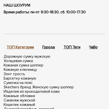
НАШ ШОУРУМ
Время работы: пн-пт 9:30-18:30, сб. 10:00-17:30
ТОП Категории
Города
ТОП Теги
ЧаВо
П
Дорожную сумку мужскую
Холщевая сумка
Кожаная сумка шоппер
Кожаную ключницу
Зонт трость
Барсетку кожаную
Сумочка на пояс
Skechers бренд
Женскую сумку шоппер
Изделия из крокодиловой кожи
Кожаные обложки
Саквояж мужской
Кошелек кожаный
Деловой портфель мужской